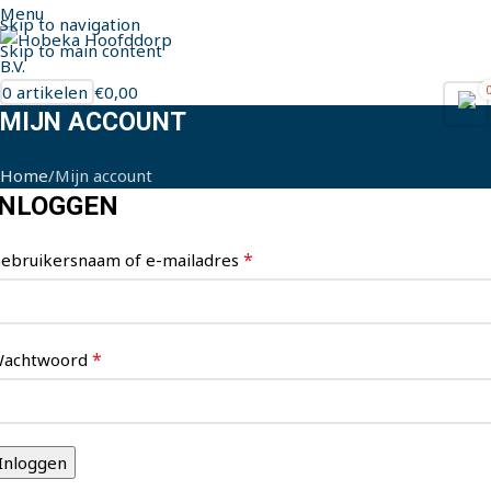
Menu
Skip to navigation
Skip to main content
0
artikelen
€
0,00
MIJN ACCOUNT
Home
Mijn account
INLOGGEN
*
ebruikersnaam of e-mailadres
*
achtwoord
Inloggen