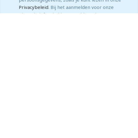
Privacybeleid
. Bij het aanmelden voor onze
nieuwsbrief ga je hiermee akkoord.
NIEUWSBRIEF
Wil je niets missen?
Blijf op de hoogte van nieuwtjes, scherpe
aanbiedingen en wetenswaardigheden!
Meld je aan voor onze nieuwsbrief.