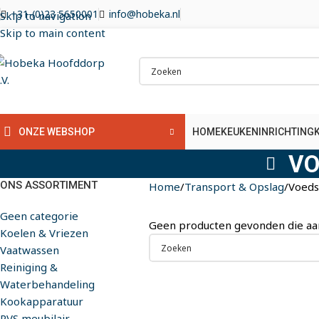
+31-(0)23 5650001
info@hobeka.nl
Skip to navigation
Skip to main content
HOME
KEUKENINRICHTING
ONZE WEBSHOP
VO
ONS ASSORTIMENT
Home
Transport & Opslag
Voeds
Geen categorie
Geen producten gevonden die aan 
Koelen & Vriezen
Vaatwassen
Reiniging &
Waterbehandeling
Kookapparatuur
RVS meubilair