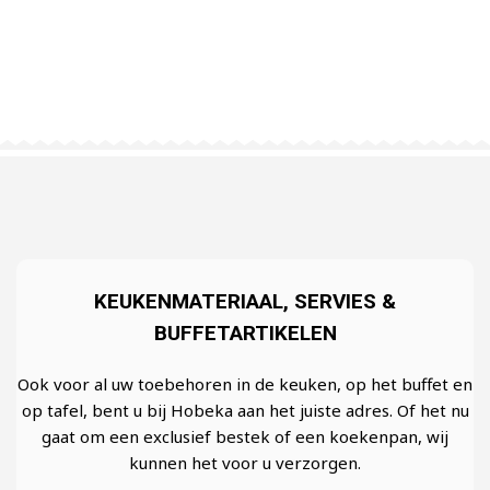
SERVICE & ONDERHOUD
MAATWERK IN UW KEUKEN
Wij weten als geen ander hoe belangrijk de apparatuur in
uw keuken is.
Hobeka zorgt voor maatwerk in uw keuken.
Meer informatie
Meer informatie
KEUKENMATERIAAL, SERVIES &
BUFFETARTIKELEN
Ook voor al uw toebehoren in de keuken, op het buffet en
op tafel, bent u bij Hobeka aan het juiste adres. Of het nu
gaat om een exclusief bestek of een koekenpan, wij
kunnen het voor u verzorgen.