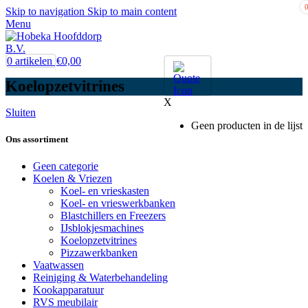
Skip to navigation
Skip to main content
Menu
0
artikelen
€
0,00
Koelopzetvitrines
X
Sluiten
Geen producten in de lijst
Ons assortiment
Geen categorie
Koelen & Vriezen
Koel- en vrieskasten
Koel- en vrieswerkbanken
Blastchillers en Freezers
IJsblokjesmachines
Koelopzetvitrines
Pizzawerkbanken
Vaatwassen
Reiniging & Waterbehandeling
Kookapparatuur
RVS meubilair