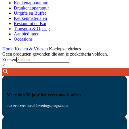
Keukenapparatuur
Drankenapparatuur
Uitgifte en Buffet
Keukenmaterialen
Restaurant en Bar
Transport & Opslag
Aanbiedingen
Occasions
Home
Koelen & Vriezen
Koelopzetvitrines
Geen producten gevonden die aan je zoekcriteria voldoen.
Zoeken
×
Meer dan 30 jaar het vertrouwde adres
met een zeer breed leveringsprogramma