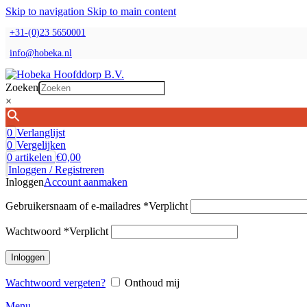
Skip to navigation
Skip to main content
+31-(0)23 5650001
info@hobeka.nl
Zoeken
×
0
Verlanglijst
0
Vergelijken
0
artikelen
€
0,00
Inloggen / Registreren
Inloggen
Account aanmaken
Gebruikersnaam of e-mailadres
*
Verplicht
Wachtwoord
*
Verplicht
Inloggen
Wachtwoord vergeten?
Onthoud mij
Menu