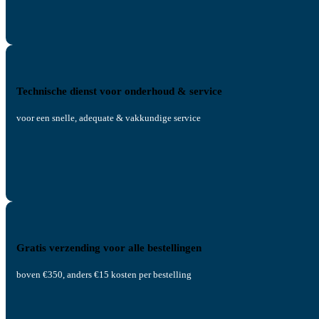
Technische dienst voor onderhoud & service
voor een snelle, adequate & vakkundige service
Gratis verzending voor alle bestellingen
boven €350, anders €15 kosten per bestelling