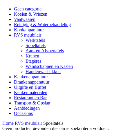
Geen categorie
Koelen & Vriezen
Vaatwassen
Reiniging & Waterbehandeling
Kookapparatuur
RVS meubilair
Werktafels
Spoeltafels
Aan- en Afvoertafels
Kranen
Etagères
Wandschappen en Kasten
Handenwasbakken
Keukenapparatuur
Drankenapparatuur
Uitgifte en Buffet
Keukenmaterialen
Restaurant en Bar
Transport & Opslag
Aanbiedingen
Occasions
Home
RVS meubilair
Spoeltafels
Geen producten gevonden die aan je zoekcriteria voldoen.