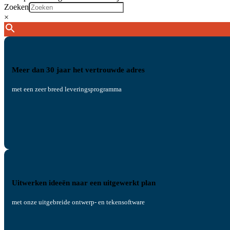
Zoeken
×
Meer dan 30 jaar het vertrouwde adres
met een zeer breed leveringsprogramma
Uitwerken ideeën naar een uitgewerkt plan
met onze uitgebreide ontwerp- en tekensoftware