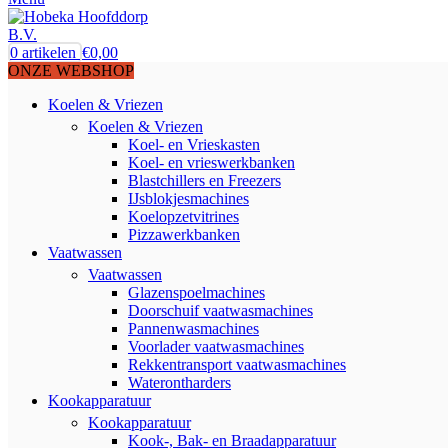
0
artikelen
€
0,00
ONZE WEBSHOP
Koelen & Vriezen
Koelen & Vriezen
Koel- en Vrieskasten
Koel- en vrieswerkbanken
Blastchillers en Freezers
IJsblokjesmachines
Koelopzetvitrines
Pizzawerkbanken
Vaatwassen
Vaatwassen
Glazenspoelmachines
Doorschuif vaatwasmachines
Pannenwasmachines
Voorlader vaatwasmachines
Rekkentransport vaatwasmachines
Waterontharders
Kookapparatuur
Kookapparatuur
Kook-, Bak- en Braadapparatuur