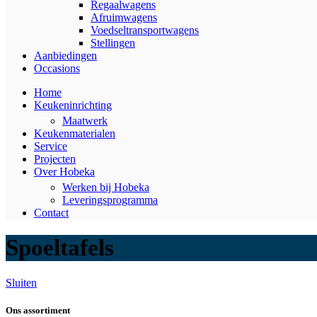
Regaalwagens
Afruimwagens
Voedseltransportwagens
Stellingen
Aanbiedingen
Occasions
Home
Keukeninrichting
Maatwerk
Keukenmaterialen
Service
Projecten
Over Hobeka
Werken bij Hobeka
Leveringsprogramma
Contact
Spoeltafels
Sluiten
Ons assortiment