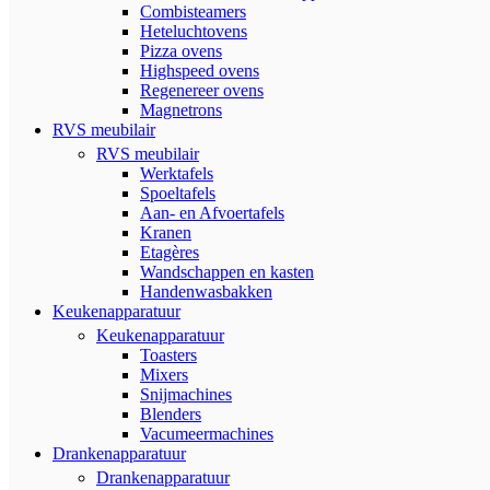
Combisteamers
Heteluchtovens
Pizza ovens
Highspeed ovens
Regenereer ovens
Magnetrons
RVS meubilair
RVS meubilair
Werktafels
Spoeltafels
Aan- en Afvoertafels
Kranen
Etagères
Wandschappen en kasten
Handenwasbakken
Keukenapparatuur
Keukenapparatuur
Toasters
Mixers
Snijmachines
Blenders
Vacumeermachines
Drankenapparatuur
Drankenapparatuur