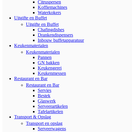
Citruspersen
Koffiemachines
Waterkokers
Uitgifte en Buffet
Uitgifte en Buffet
Chafingdishes
Drankendispensers
Inbouw buffetapparatuur
Keukenmaterialen
Keukenmaterialen
Pannen
GN bakken
Keukengerei
Keukenmessen
Restaurant en Bar
Restaurant en Bar
Servies
Bestek
Glaswerk
Serveerartikelen
Tafelartikelen
Transport & Opslag
Transport en opslag
Serveerwagens