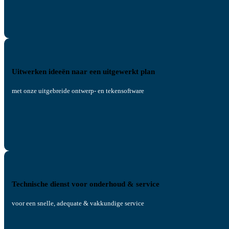
Uitwerken ideeën naar een uitgewerkt plan
met onze uitgebreide ontwerp- en tekensoftware
Technische dienst voor onderhoud & service
voor een snelle, adequate & vakkundige service