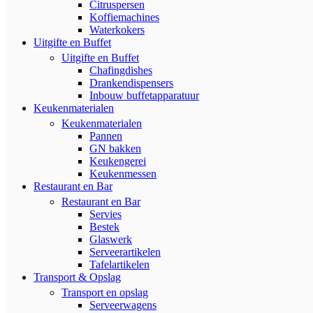
Citruspersen
Koffiemachines
Waterkokers
Uitgifte en Buffet
Uitgifte en Buffet
Chafingdishes
Drankendispensers
Inbouw buffetapparatuur
Keukenmaterialen
Keukenmaterialen
Pannen
GN bakken
Keukengerei
Keukenmessen
Restaurant en Bar
Restaurant en Bar
Servies
Bestek
Glaswerk
Serveerartikelen
Tafelartikelen
Transport & Opslag
Transport en opslag
Serveerwagens