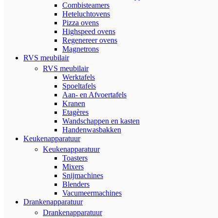
Combisteamers
Heteluchtovens
Pizza ovens
Highspeed ovens
Regenereer ovens
Magnetrons
RVS meubilair
RVS meubilair
Werktafels
Spoeltafels
Aan- en Afvoertafels
Kranen
Etagères
Wandschappen en kasten
Handenwasbakken
Keukenapparatuur
Keukenapparatuur
Toasters
Mixers
Snijmachines
Blenders
Vacumeermachines
Drankenapparatuur
Drankenapparatuur