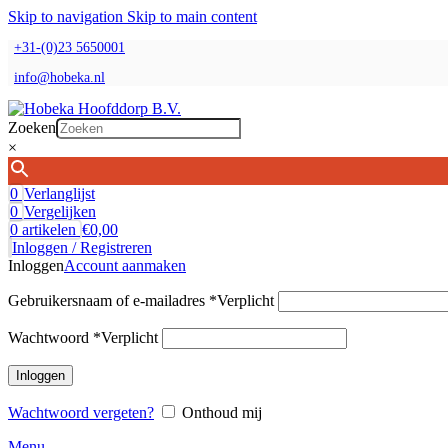
Skip to navigation
Skip to main content
+31-(0)23 5650001
info@hobeka.nl
Zoeken
×
0
Verlanglijst
0
Vergelijken
0
artikelen
€
0,00
Inloggen / Registreren
Inloggen
Account aanmaken
Gebruikersnaam of e-mailadres
*
Verplicht
Wachtwoord
*
Verplicht
Inloggen
Wachtwoord vergeten?
Onthoud mij
Menu