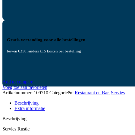
Gratis verzending voor alle bestellingen
boven €350, anders €15 kosten per bestelling
Add to compare
Voeg toe aan favorieten
Artikelnummer:
109710
Categorieën:
Restaurant en Bar
,
Servies
Beschrijving
Extra informatie
Beschrijving
Servies Rustic