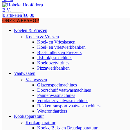
0
artikelen
€
0,00
ONZE WEBSHOP
Koelen & Vriezen
Koelen & Vriezen
Koel- en Vrieskasten
Koel- en vrieswerkbanken
Blastchillers en Freezers
IJsblokjesmachines
Koelopzetvitrines
Pizzawerkbanken
Vaatwassen
Vaatwassen
Glazenspoelmachines
Doorschuif vaatwasmachines
Pannenwasmachines
Voorlader vaatwasmachines
Rekkentransport vaatwasmachines
Waterontharders
Kookapparatuur
Kookapparatuur
Kook-, Bak- en Braadapparatuur