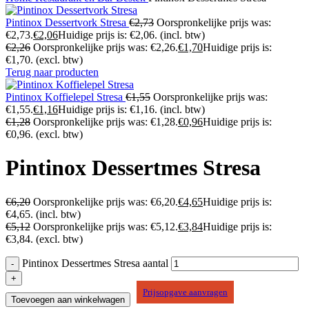
Pintinox Dessertvork Stresa
€
2,73
Oorspronkelijke prijs was:
€2,73.
€
2,06
Huidige prijs is: €2,06.
(incl. btw)
€
2,26
Oorspronkelijke prijs was: €2,26.
€
1,70
Huidige prijs is:
€1,70.
(excl. btw)
Terug naar producten
Pintinox Koffielepel Stresa
€
1,55
Oorspronkelijke prijs was:
€1,55.
€
1,16
Huidige prijs is: €1,16.
(incl. btw)
€
1,28
Oorspronkelijke prijs was: €1,28.
€
0,96
Huidige prijs is:
€0,96.
(excl. btw)
Pintinox Dessertmes Stresa
€
6,20
Oorspronkelijke prijs was: €6,20.
€
4,65
Huidige prijs is:
€4,65.
(incl. btw)
€
5,12
Oorspronkelijke prijs was: €5,12.
€
3,84
Huidige prijs is:
€3,84.
(excl. btw)
Pintinox Dessertmes Stresa aantal
Prijsopgave aanvragen
Toevoegen aan winkelwagen