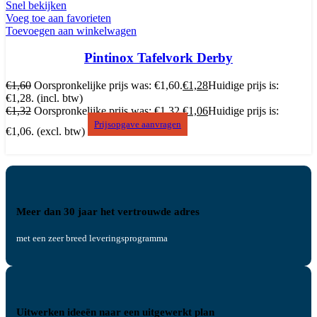
Snel bekijken
Voeg toe aan favorieten
Toevoegen aan winkelwagen
Pintinox Tafelvork Derby
€
1,60
Oorspronkelijke prijs was: €1,60.
€
1,28
Huidige prijs is:
€1,28.
(incl. btw)
€
1,32
Oorspronkelijke prijs was: €1,32.
€
1,06
Huidige prijs is:
Prijsopgave aanvragen
€1,06.
(excl. btw)
Meer dan 30 jaar het vertrouwde adres
met een zeer breed leveringsprogramma
Uitwerken ideeën naar een uitgewerkt plan