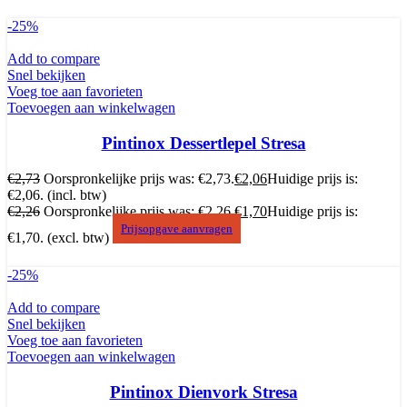
-25%
Add to compare
Snel bekijken
Voeg toe aan favorieten
Toevoegen aan winkelwagen
Pintinox Dessertlepel Stresa
€
2,73
Oorspronkelijke prijs was: €2,73.
€
2,06
Huidige prijs is:
€2,06.
(incl. btw)
€
2,26
Oorspronkelijke prijs was: €2,26.
€
1,70
Huidige prijs is:
Prijsopgave aanvragen
€1,70.
(excl. btw)
-25%
Add to compare
Snel bekijken
Voeg toe aan favorieten
Toevoegen aan winkelwagen
Pintinox Dienvork Stresa