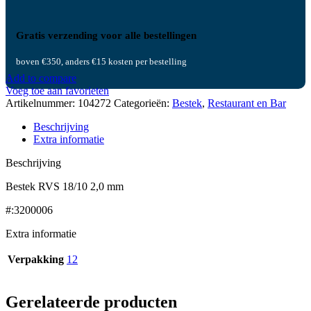
Gratis verzending voor alle bestellingen
boven €350, anders €15 kosten per bestelling
Add to compare
Voeg toe aan favorieten
Artikelnummer:
104272
Categorieën:
Bestek
,
Restaurant en Bar
Beschrijving
Extra informatie
Beschrijving
Bestek RVS 18/10 2,0 mm
#:3200006
Extra informatie
Verpakking
12
Gerelateerde producten