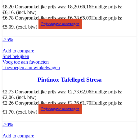
€
8,20
Oorspronkelijke prijs was: €8,20.
€
6,16
Huidige prijs is:
€6,16.
(incl. btw)
€
6,78
Oorspronkelijke prijs was: €6,78.
€
5,09
Huidige prijs is:
Prijsopgave aanvragen
€5,09.
(excl. btw)
-25%
Add to compare
Snel bekijken
Voeg toe aan favorieten
Toevoegen aan winkelwagen
Pintinox Tafellepel Stresa
€
2,73
Oorspronkelijke prijs was: €2,73.
€
2,06
Huidige prijs is:
€2,06.
(incl. btw)
€
2,26
Oorspronkelijke prijs was: €2,26.
€
1,70
Huidige prijs is:
Prijsopgave aanvragen
€1,70.
(excl. btw)
-20%
Add to compare