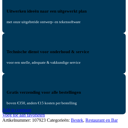
Uitwerken ideeën naar een uitgewerkt plan
met onze uitgebreide ontwerp- en tekensoftware
Technische dienst voor onderhoud & service
voor een snelle, adequate & vakkundige service
Gratis verzending voor alle bestellingen
boven €350, anders €15 kosten per bestelling
Add to compare
Voeg toe aan favorieten
Artikelnummer:
107923
Categorieën:
Bestek
,
Restaurant en Bar