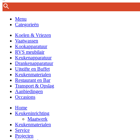
Menu
Categorieën
Koelen & Vriezen
Vaatwassen
Kookapparatuur
RVS meubilair
Keukenapparatuur
Drankenapparatuur
Uitgifte en Buffet
Keukenmaterialen
Restaurant en Bar
Transport & Opslag
Aanbiedingen
Occasions
Home
Keukeninrichting
Maatwerk
Keukenmaterialen
Service
Projecten