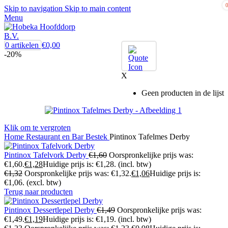
Skip to navigation
Skip to main content
Menu
0
artikelen
€
0,00
-20%
X
Geen producten in de lijst
Klik om te vergroten
Home
Restaurant en Bar
Bestek
Pintinox Tafelmes Derby
Pintinox Tafelvork Derby
€
1,60
Oorspronkelijke prijs was:
€1,60.
€
1,28
Huidige prijs is: €1,28.
(incl. btw)
€
1,32
Oorspronkelijke prijs was: €1,32.
€
1,06
Huidige prijs is:
€1,06.
(excl. btw)
Terug naar producten
Pintinox Dessertlepel Derby
€
1,49
Oorspronkelijke prijs was:
€1,49.
€
1,19
Huidige prijs is: €1,19.
(incl. btw)