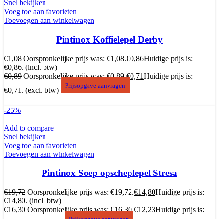
Snel bekijken
Voeg toe aan favorieten
Toevoegen aan winkelwagen
Pintinox Koffielepel Derby
€
1,08
Oorspronkelijke prijs was: €1,08.
€
0,86
Huidige prijs is:
€0,86.
(incl. btw)
€
0,89
Oorspronkelijke prijs was: €0,89.
€
0,71
Huidige prijs is:
Prijsopgave aanvragen
€0,71.
(excl. btw)
-25%
Add to compare
Snel bekijken
Voeg toe aan favorieten
Toevoegen aan winkelwagen
Pintinox Soep opscheplepel Stresa
€
19,72
Oorspronkelijke prijs was: €19,72.
€
14,80
Huidige prijs is:
€14,80.
(incl. btw)
€
16,30
Oorspronkelijke prijs was: €16,30.
€
12,23
Huidige prijs is:
Prijsopgave aanvragen