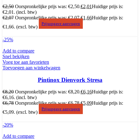
€
2,50
Oorspronkelijke prijs was: €2,50.
€
2,01
Huidige prijs is:
€2,01.
(incl. btw)
€
2,07
Oorspronkelijke prijs was: €2,07.
€
1,66
Huidige prijs is:
Prijsopgave aanvragen
€1,66.
(excl. btw)
-25%
Add to compare
Snel bekijken
Voeg toe aan favorieten
Toevoegen aan winkelwagen
Pintinox Dienvork Stresa
€
8,20
Oorspronkelijke prijs was: €8,20.
€
6,16
Huidige prijs is:
€6,16.
(incl. btw)
€
6,78
Oorspronkelijke prijs was: €6,78.
€
5,09
Huidige prijs is:
Prijsopgave aanvragen
€5,09.
(excl. btw)
-20%
Add to compare