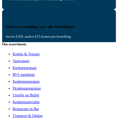
Gratis verzending voor alle bestellingen
boven €350, anders €15 kosten per bestelling
Ons assortiment
Koelen & Vriezen
Vaatwassen
Kookapparatuur
RVS meubilair
Keukenapparatuur
Drankenapparatuur
Uitgifte en Buffet
Keukenmaterialen
Restaurant en Bar
Transport & Opslag