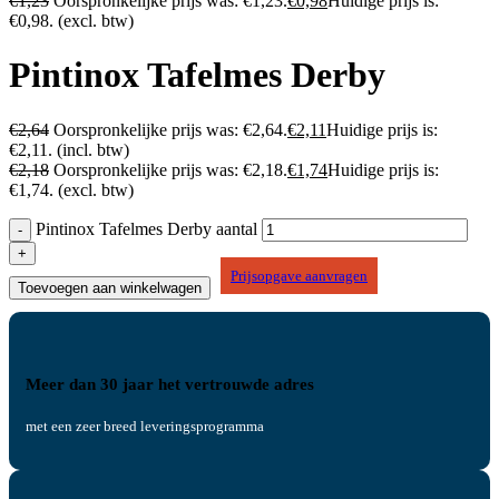
€
1,23
Oorspronkelijke prijs was: €1,23.
€
0,98
Huidige prijs is:
€0,98.
(excl. btw)
Pintinox Tafelmes Derby
€
2,64
Oorspronkelijke prijs was: €2,64.
€
2,11
Huidige prijs is:
€2,11.
(incl. btw)
€
2,18
Oorspronkelijke prijs was: €2,18.
€
1,74
Huidige prijs is:
€1,74.
(excl. btw)
Pintinox Tafelmes Derby aantal
Prijsopgave aanvragen
Toevoegen aan winkelwagen
Meer dan 30 jaar het vertrouwde adres
met een zeer breed leveringsprogramma