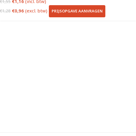
€
1,16
(incl. btw)
€
1,55
€
0,96
(excl. btw)
PRIJSOPGAVE AANVRAGEN
€
1,28