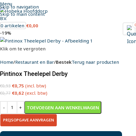
Menu
Skip to navigation
Skip to main content
0
artikelen
€
0,00
-19%
Klik om te vergroten
Home
Restaurant en Bar
Bestek
Terug naar producten
Pintinox Theelepel Derby
€
0,75
(incl. btw)
€
0,93
€
0,62
(excl. btw)
€
0,77
TOEVOEGEN AAN WINKELWAGEN
PRIJSOPGAVE AANVRAGEN