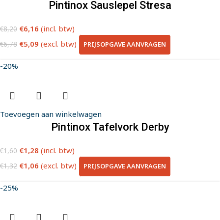
Pintinox Sauslepel Stresa
€
6,16
(incl. btw)
€
8,20
€
5,09
(excl. btw)
PRIJSOPGAVE AANVRAGEN
€
6,78
-20%
Toevoegen aan winkelwagen
Pintinox Tafelvork Derby
€
1,28
(incl. btw)
€
1,60
€
1,06
(excl. btw)
PRIJSOPGAVE AANVRAGEN
€
1,32
-25%