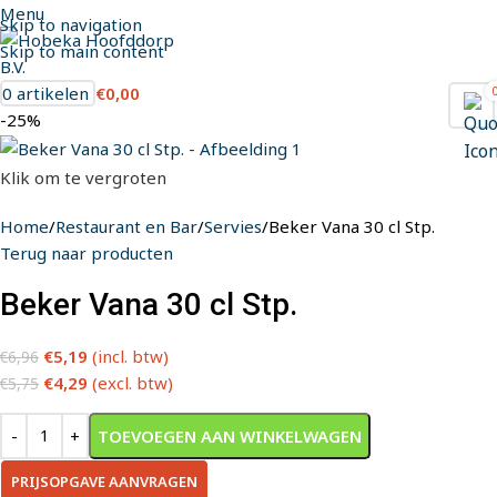
Menu
Skip to navigation
Skip to main content
0
artikelen
€
0,00
-25%
Klik om te vergroten
Home
Restaurant en Bar
Servies
Beker Vana 30 cl Stp.
Terug naar producten
Beker Vana 30 cl Stp.
€
5,19
(incl. btw)
€
6,96
€
4,29
(excl. btw)
€
5,75
TOEVOEGEN AAN WINKELWAGEN
PRIJSOPGAVE AANVRAGEN