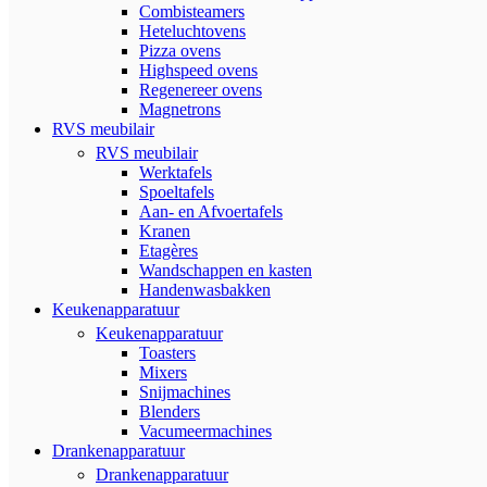
Combisteamers
Heteluchtovens
Pizza ovens
Highspeed ovens
Regenereer ovens
Magnetrons
RVS meubilair
RVS meubilair
Werktafels
Spoeltafels
Aan- en Afvoertafels
Kranen
Etagères
Wandschappen en kasten
Handenwasbakken
Keukenapparatuur
Keukenapparatuur
Toasters
Mixers
Snijmachines
Blenders
Vacumeermachines
Drankenapparatuur
Drankenapparatuur