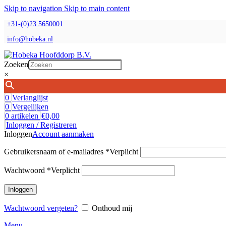
Skip to navigation
Skip to main content
+31-(0)23 5650001
info@hobeka.nl
Zoeken
×
0
Verlanglijst
0
Vergelijken
0
artikelen
€
0,00
Inloggen / Registreren
Inloggen
Account aanmaken
Gebruikersnaam of e-mailadres
*
Verplicht
Wachtwoord
*
Verplicht
Inloggen
Wachtwoord vergeten?
Onthoud mij
Menu