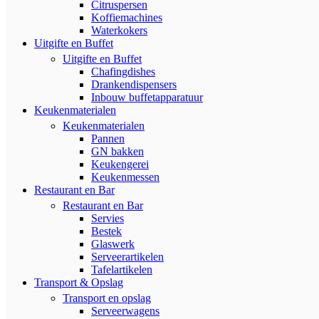
Citruspersen
Koffiemachines
Waterkokers
Uitgifte en Buffet
Uitgifte en Buffet
Chafingdishes
Drankendispensers
Inbouw buffetapparatuur
Keukenmaterialen
Keukenmaterialen
Pannen
GN bakken
Keukengerei
Keukenmessen
Restaurant en Bar
Restaurant en Bar
Servies
Bestek
Glaswerk
Serveerartikelen
Tafelartikelen
Transport & Opslag
Transport en opslag
Serveerwagens