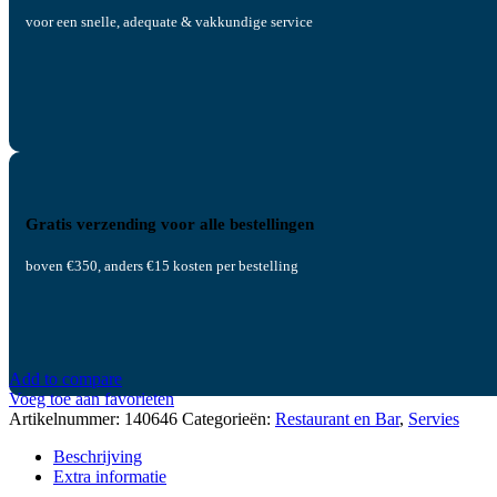
voor een snelle, adequate & vakkundige service
Gratis verzending voor alle bestellingen
boven €350, anders €15 kosten per bestelling
Add to compare
Voeg toe aan favorieten
Artikelnummer:
140646
Categorieën:
Restaurant en Bar
,
Servies
Beschrijving
Extra informatie