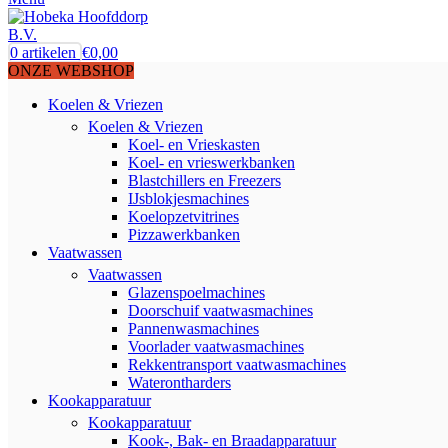
0
artikelen
€
0,00
ONZE WEBSHOP
Koelen & Vriezen
Koelen & Vriezen
Koel- en Vrieskasten
Koel- en vrieswerkbanken
Blastchillers en Freezers
IJsblokjesmachines
Koelopzetvitrines
Pizzawerkbanken
Vaatwassen
Vaatwassen
Glazenspoelmachines
Doorschuif vaatwasmachines
Pannenwasmachines
Voorlader vaatwasmachines
Rekkentransport vaatwasmachines
Waterontharders
Kookapparatuur
Kookapparatuur
Kook-, Bak- en Braadapparatuur