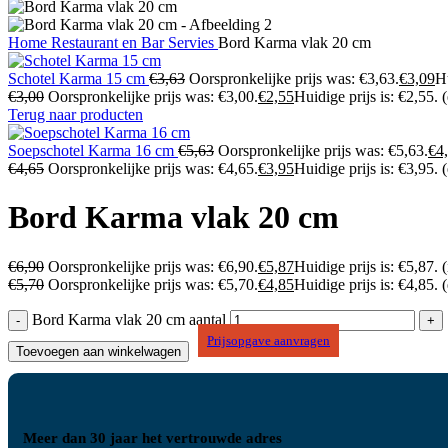
Home
Restaurant en Bar
Servies
Bord Karma vlak 20 cm
Schotel Karma 15 cm
€
3,63
Oorspronkelijke prijs was: €3,63.
€
3,09
Hu
€
3,00
Oorspronkelijke prijs was: €3,00.
€
2,55
Huidige prijs is: €2,55.
Terug naar producten
Soepschotel Karma 16 cm
€
5,63
Oorspronkelijke prijs was: €5,63.
€
4
€
4,65
Oorspronkelijke prijs was: €4,65.
€
3,95
Huidige prijs is: €3,95.
Bord Karma vlak 20 cm
€
6,90
Oorspronkelijke prijs was: €6,90.
€
5,87
Huidige prijs is: €5,87.
(
€
5,70
Oorspronkelijke prijs was: €5,70.
€
4,85
Huidige prijs is: €4,85.
Bord Karma vlak 20 cm aantal
Prijsopgave aanvragen
Toevoegen aan winkelwagen
Meer dan 30 jaar het vertrouwde adres