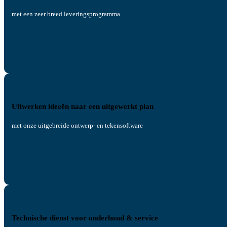
met een zeer breed leveringsprogramma
Uitwerken ideeën naar een uitgewerkt plan
met onze uitgebreide ontwerp- en tekensoftware
Technische dienst voor onderhoud & service