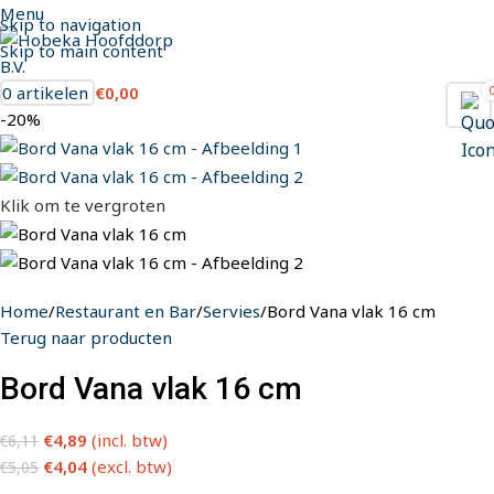
Menu
Skip to navigation
Skip to main content
0
artikelen
€
0,00
-20%
Klik om te vergroten
Home
Restaurant en Bar
Servies
Bord Vana vlak 16 cm
Terug naar producten
Bord Vana vlak 16 cm
€
4,89
(incl. btw)
€
6,11
€
4,04
(excl. btw)
€
5,05