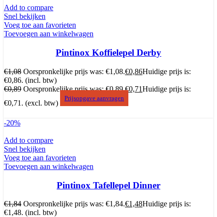
Add to compare
Snel bekijken
Voeg toe aan favorieten
Toevoegen aan winkelwagen
Pintinox Koffielepel Derby
€
1,08
Oorspronkelijke prijs was: €1,08.
€
0,86
Huidige prijs is:
€0,86.
(incl. btw)
€
0,89
Oorspronkelijke prijs was: €0,89.
€
0,71
Huidige prijs is:
Prijsopgave aanvragen
€0,71.
(excl. btw)
-20%
Add to compare
Snel bekijken
Voeg toe aan favorieten
Toevoegen aan winkelwagen
Pintinox Tafellepel Dinner
€
1,84
Oorspronkelijke prijs was: €1,84.
€
1,48
Huidige prijs is:
€1,48.
(incl. btw)