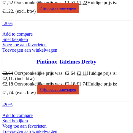
€
1,52
Oorspronkelijke prijs was: €1,52.
€
1,22
Huidige prijs is:
Prijsopgave aanvragen
€1,22.
(excl. btw)
-20%
Add to compare
Snel bekijken
Voeg toe aan favorieten
Toevoegen aan winkelwagen
Pintinox Tafelmes Derby
€
2,64
Oorspronkelijke prijs was: €2,64.
€
2,11
Huidige prijs is:
€2,11.
(incl. btw)
€
2,18
Oorspronkelijke prijs was: €2,18.
€
1,74
Huidige prijs is:
Prijsopgave aanvragen
€1,74.
(excl. btw)
-20%
Add to compare
Snel bekijken
Voeg toe aan favorieten
Toevoegen aan winkelwagen