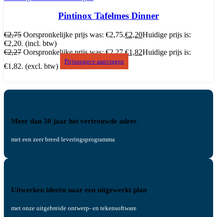
Pintinox Tafelmes Dinner
€
2,75
Oorspronkelijke prijs was: €2,75.
€
2,20
Huidige prijs is:
€2,20.
(incl. btw)
€
2,27
Oorspronkelijke prijs was: €2,27.
€
1,82
Huidige prijs is:
Prijsopgave aanvragen
€1,82.
(excl. btw)
Meer dan 30 jaar het vertrouwde adres
met een zeer breed leveringsprogramma
Uitwerken ideeën naar een uitgewerkt plan
met onze uitgebreide ontwerp- en tekensoftware