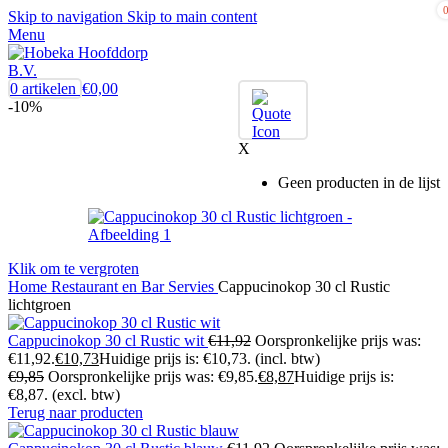
Skip to navigation
Skip to main content
Menu
0
artikelen
€
0,00
-10%
X
Geen producten in de lijst
Klik om te vergroten
Home
Restaurant en Bar
Servies
Cappucinokop 30 cl Rustic
lichtgroen
Cappucinokop 30 cl Rustic wit
€
11,92
Oorspronkelijke prijs was:
€11,92.
€
10,73
Huidige prijs is: €10,73.
(incl. btw)
€
9,85
Oorspronkelijke prijs was: €9,85.
€
8,87
Huidige prijs is:
€8,87.
(excl. btw)
Terug naar producten