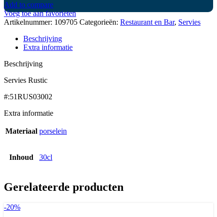
Add to compare
Voeg toe aan favorieten
Artikelnummer:
109705
Categorieën:
Restaurant en Bar
,
Servies
Beschrijving
Extra informatie
Beschrijving
Servies Rustic
#:51RUS03002
Extra informatie
Materiaal
porselein
Inhoud
30cl
Gerelateerde producten
-20%