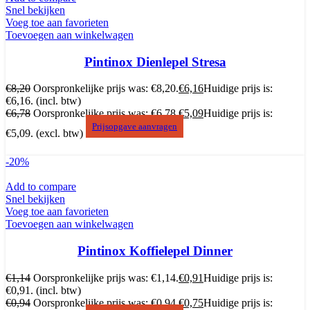
Snel bekijken
Voeg toe aan favorieten
Toevoegen aan winkelwagen
Pintinox Dienlepel Stresa
€
8,20
Oorspronkelijke prijs was: €8,20.
€
6,16
Huidige prijs is:
€6,16.
(incl. btw)
€
6,78
Oorspronkelijke prijs was: €6,78.
€
5,09
Huidige prijs is:
Prijsopgave aanvragen
€5,09.
(excl. btw)
-20%
Add to compare
Snel bekijken
Voeg toe aan favorieten
Toevoegen aan winkelwagen
Pintinox Koffielepel Dinner
€
1,14
Oorspronkelijke prijs was: €1,14.
€
0,91
Huidige prijs is:
€0,91.
(incl. btw)
€
0,94
Oorspronkelijke prijs was: €0,94.
€
0,75
Huidige prijs is: