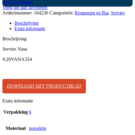
Add to compare
Voeg toe aan favorieten
Artikelnummer:
104236
Categorieën:
Restaurant en Bar
,
Servies
Beschrijving
Extra informatie
Beschrijving
Servies Vana
#:26VANA334
DOWNLOAD HET PRODUCTBLAD
Extra informatie
Verpakking
6
Materiaal
porselein