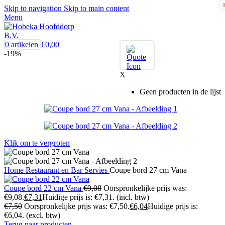
Skip to navigation
Skip to main content
Menu
0
artikelen
€
0,00
-19%
X
Geen producten in de lijst
Klik om te vergroten
Home
Restaurant en Bar
Servies
Coupe bord 27 cm Vana
Coupe bord 22 cm Vana
€
9,08
Oorspronkelijke prijs was:
€9,08.
€
7,31
Huidige prijs is: €7,31.
(incl. btw)
€
7,50
Oorspronkelijke prijs was: €7,50.
€
6,04
Huidige prijs is:
€6,04.
(excl. btw)
Terug naar producten