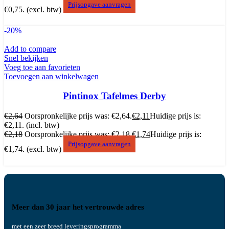
Prijsopgave aanvragen
€0,75.
(excl. btw)
-20%
Add to compare
Snel bekijken
Voeg toe aan favorieten
Toevoegen aan winkelwagen
Pintinox Tafelmes Derby
€
2,64
Oorspronkelijke prijs was: €2,64.
€
2,11
Huidige prijs is:
€2,11.
(incl. btw)
€
2,18
Oorspronkelijke prijs was: €2,18.
€
1,74
Huidige prijs is:
Prijsopgave aanvragen
€1,74.
(excl. btw)
Meer dan 30 jaar het vertrouwde adres
met een zeer breed leveringsprogramma