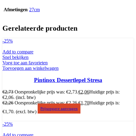
Afmetingen
27cm
Gerelateerde producten
-25%
Add to compare
Snel bekijken
Voeg toe aan favorieten
Toevoegen aan winkelwagen
Pintinox Dessertlepel Stresa
€
2,73
Oorspronkelijke prijs was: €2,73.
€
2,06
Huidige prijs is:
€2,06.
(incl. btw)
€
2,26
Oorspronkelijke prijs was: €2,26.
€
1,70
Huidige prijs is:
Prijsopgave aanvragen
€1,70.
(excl. btw)
-25%
Add to compare