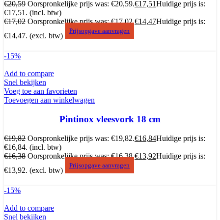
€
20,59
Oorspronkelijke prijs was: €20,59.
€
17,51
Huidige prijs is:
€17,51.
(incl. btw)
€
17,02
Oorspronkelijke prijs was: €17,02.
€
14,47
Huidige prijs is:
Prijsopgave aanvragen
€14,47.
(excl. btw)
-15%
Add to compare
Snel bekijken
Voeg toe aan favorieten
Toevoegen aan winkelwagen
Pintinox vleesvork 18 cm
€
19,82
Oorspronkelijke prijs was: €19,82.
€
16,84
Huidige prijs is:
€16,84.
(incl. btw)
€
16,38
Oorspronkelijke prijs was: €16,38.
€
13,92
Huidige prijs is:
Prijsopgave aanvragen
€13,92.
(excl. btw)
-15%
Add to compare
Snel bekijken