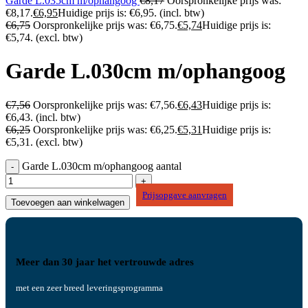
Garde L.035cm m/ophangoog
€
8,17
Oorspronkelijke prijs was:
€8,17.
€
6,95
Huidige prijs is: €6,95.
(incl. btw)
€
6,75
Oorspronkelijke prijs was: €6,75.
€
5,74
Huidige prijs is:
€5,74.
(excl. btw)
Garde L.030cm m/ophangoog
€
7,56
Oorspronkelijke prijs was: €7,56.
€
6,43
Huidige prijs is:
€6,43.
(incl. btw)
€
6,25
Oorspronkelijke prijs was: €6,25.
€
5,31
Huidige prijs is:
€5,31.
(excl. btw)
Garde L.030cm m/ophangoog aantal
Prijsopgave aanvragen
Toevoegen aan winkelwagen
Meer dan 30 jaar het vertrouwde adres
met een zeer breed leveringsprogramma