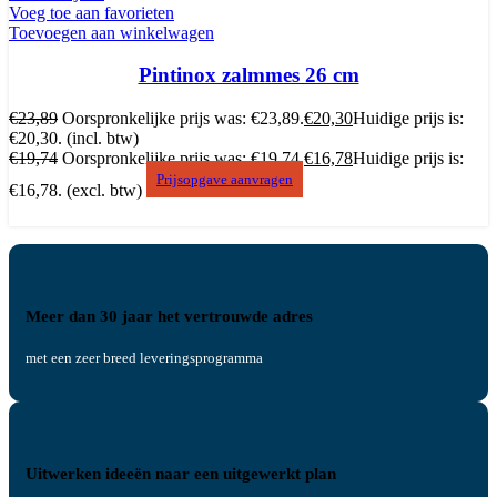
Voeg toe aan favorieten
Toevoegen aan winkelwagen
Pintinox zalmmes 26 cm
€
23,89
Oorspronkelijke prijs was: €23,89.
€
20,30
Huidige prijs is:
€20,30.
(incl. btw)
€
19,74
Oorspronkelijke prijs was: €19,74.
€
16,78
Huidige prijs is:
Prijsopgave aanvragen
€16,78.
(excl. btw)
Meer dan 30 jaar het vertrouwde adres
met een zeer breed leveringsprogramma
Uitwerken ideeën naar een uitgewerkt plan