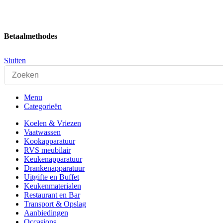
Betaalmethodes
Sluiten
Menu
Categorieën
Koelen & Vriezen
Vaatwassen
Kookapparatuur
RVS meubilair
Keukenapparatuur
Drankenapparatuur
Uitgifte en Buffet
Keukenmaterialen
Restaurant en Bar
Transport & Opslag
Aanbiedingen
Occasions