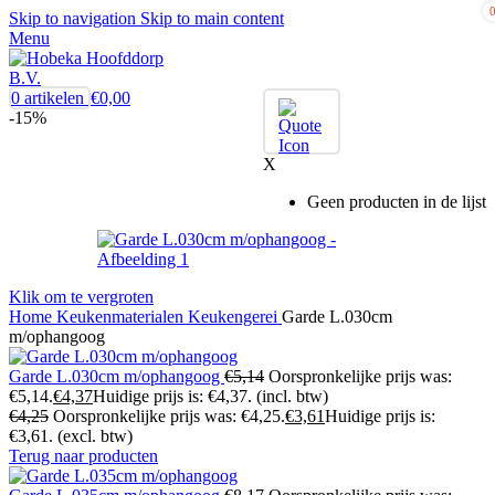
Skip to navigation
Skip to main content
Menu
0
artikelen
€
0,00
-15%
X
Geen producten in de lijst
Klik om te vergroten
Home
Keukenmaterialen
Keukengerei
Garde L.030cm
m/ophangoog
Garde L.030cm m/ophangoog
€
5,14
Oorspronkelijke prijs was:
€5,14.
€
4,37
Huidige prijs is: €4,37.
(incl. btw)
€
4,25
Oorspronkelijke prijs was: €4,25.
€
3,61
Huidige prijs is:
€3,61.
(excl. btw)
Terug naar producten