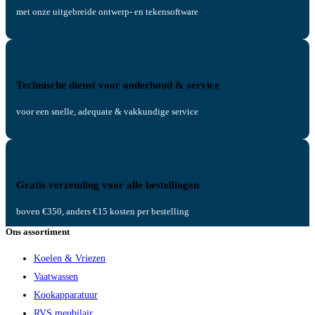
met onze uitgebreide ontwerp- en tekensoftware
Technische dienst voor onderhoud & service
voor een snelle, adequate & vakkundige service
Gratis verzending voor alle bestellingen
boven €350, anders €15 kosten per bestelling
Ons assortiment
Koelen & Vriezen
Vaatwassen
Kookapparatuur
RVS meubilair