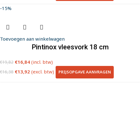
-15%
Toevoegen aan winkelwagen
Pintinox vleesvork 18 cm
€
16,84
(incl. btw)
€
19,82
€
13,92
(excl. btw)
PRIJSOPGAVE AANVRAGEN
€
16,38