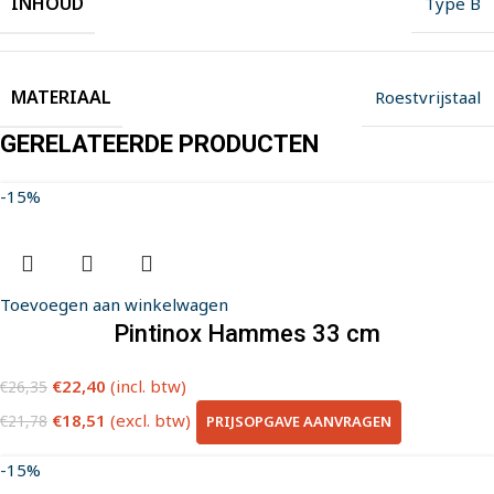
INHOUD
Type B
MATERIAAL
Roestvrijstaal
GERELATEERDE PRODUCTEN
-15%
Toevoegen aan winkelwagen
Pintinox Hammes 33 cm
€
22,40
(incl. btw)
€
26,35
€
18,51
(excl. btw)
PRIJSOPGAVE AANVRAGEN
€
21,78
-15%