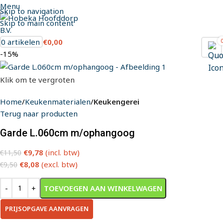
Menu
Skip to navigation
Skip to main content
0
artikelen
€
0,00
-15%
Klik om te vergroten
Home
Keukenmaterialen
Keukengerei
Terug naar producten
Garde L.060cm m/ophangoog
€
9,78
(incl. btw)
€
11,50
€
8,08
(excl. btw)
€
9,50
TOEVOEGEN AAN WINKELWAGEN
PRIJSOPGAVE AANVRAGEN