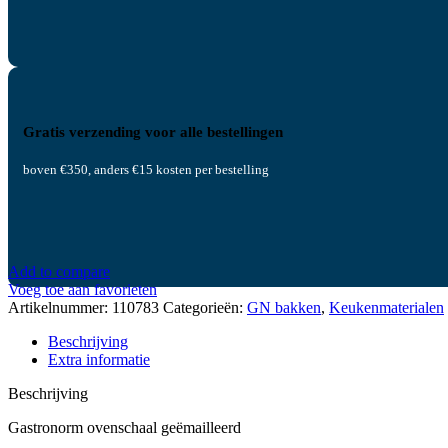
Gratis verzending voor alle bestellingen
boven €350, anders €15 kosten per bestelling
Add to compare
Voeg toe aan favorieten
Artikelnummer:
110783
Categorieën:
GN bakken
,
Keukenmaterialen
Beschrijving
Extra informatie
Beschrijving
Gastronorm ovenschaal geëmailleerd