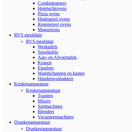
Combisteamers
Heteluchtovens
Pizza ovens
Highspeed ovens
Regenereer ovens
Magnetrons
RVS meubilair
RVS meubilair
Werktafels
Spoeltafels
Aan- en Afvoertafels
Kranen
Etagères
Wandschappen en kasten
Handenwasbakken
Keukenapparatuur
Keukenapparatuur
Toasters
Mixers
Snijmachines
Blenders
Vacumeermachines
Drankenapparatuur
Drankenapparatuur