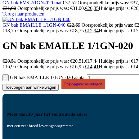
GN bak RVS 2/1GN-020 mat
€
37,51
Oorspronkelijke prijs was: €37
€
31,00
Oorspronkelijke prijs was: €31,00.
€
26,35
Huidige prijs is: €26
Terug naar producten
GN bak EMAILLE 1/1GN-040
€
22,69
Oorspronkelijke prijs was: €
€
18,75
Oorspronkelijke prijs was: €18,75.
€
15,94
Huidige prijs is: €15
GN bak EMAILLE 1/1GN-020
€
20,51
Oorspronkelijke prijs was: €20,51.
€
17,44
Huidige prijs is: €17
€
16,95
Oorspronkelijke prijs was: €16,95.
€
14,41
Huidige prijs is: €14
GN bak EMAILLE 1/1GN-020 aantal
Prijsopgave aanvragen
Toevoegen aan winkelwagen
Meer dan 30 jaar het vertrouwde adres
met een zeer breed leveringsprogramma