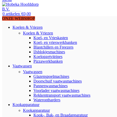
0
artikelen
€
0,00
ONZE WEBSHOP
Koelen & Vriezen
Koelen & Vriezen
Koel- en Vrieskasten
Koel- en vrieswerkbanken
Blastchillers en Freezers
IJsblokjesmachines
Koelopzetvitrines
Pizzawerkbanken
Vaatwassen
Vaatwassen
Glazenspoelmachines
Doorschuif vaatwasmachines
Pannenwasmachines
Voorlader vaatwasmachines
Rekkentransport vaatwasmachines
Waterontharders
Kookapparatuur
Kookapparatuur
Kook-, Bak- en Braadapparatuur