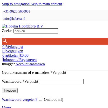
Skip to navigation
Skip to main content
+31-(0)23 5650001
info@hobeka.nl
Zoeken
×
0
Verlanglijst
0
Vergelijken
0
artikelen
€
0,00
Inloggen / Registreren
Inloggen
Account aanmaken
Gebruikersnaam of e-mailadres
*
Verplicht
Wachtwoord
*
Verplicht
Inloggen
Wachtwoord vergeten?
Onthoud mij
Menu