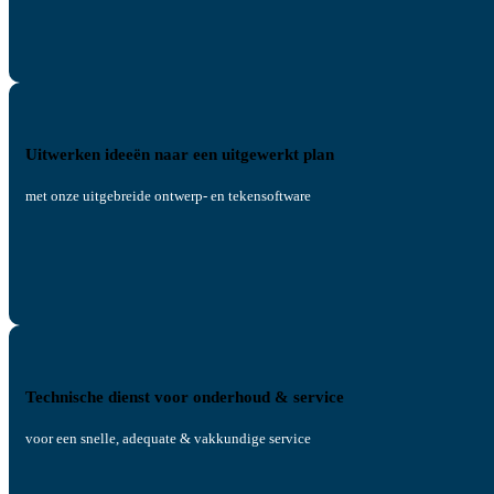
Uitwerken ideeën naar een uitgewerkt plan
met onze uitgebreide ontwerp- en tekensoftware
Technische dienst voor onderhoud & service
voor een snelle, adequate & vakkundige service