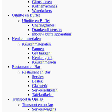
Citruspersen
Koffiemachines
Waterkokers
Uitgifte en Buffet
Uitgifte en Buffet
Chafingdishes
Drankendispensers
Inbouw buffetapparatuur
Keukenmaterialen
Keukenmaterialen
Pannen
GN bakken
Keukengerei
Keukenmessen
Restaurant en Bar
Restaurant en Bar
Servies
Bestek
Glaswerk
Serveerartikelen
Tafelartikelen
Transport & Opslag
Transport en opslag
Serveerwagens