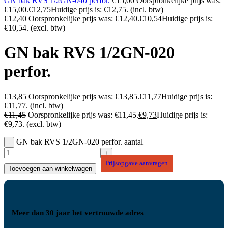
GN bak RVS 1/2GN-040 perfor.
€
15,00
Oorspronkelijke prijs was:
€15,00.
€
12,75
Huidige prijs is: €12,75.
(incl. btw)
€
12,40
Oorspronkelijke prijs was: €12,40.
€
10,54
Huidige prijs is:
€10,54.
(excl. btw)
GN bak RVS 1/2GN-020
perfor.
€
13,85
Oorspronkelijke prijs was: €13,85.
€
11,77
Huidige prijs is:
€11,77.
(incl. btw)
€
11,45
Oorspronkelijke prijs was: €11,45.
€
9,73
Huidige prijs is:
€9,73.
(excl. btw)
GN bak RVS 1/2GN-020 perfor. aantal
Prijsopgave aanvragen
Toevoegen aan winkelwagen
Meer dan 30 jaar het vertrouwde adres