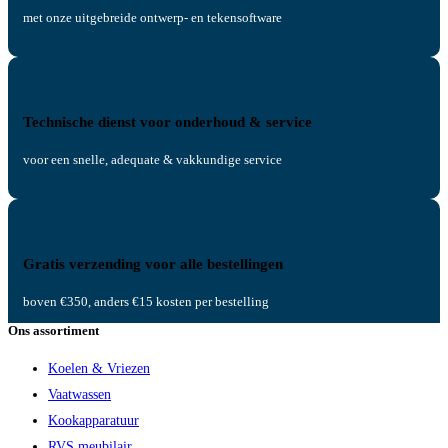
met onze uitgebreide ontwerp- en tekensoftware
Technische dienst voor onderhoud & service
voor een snelle, adequate & vakkundige service
Gratis verzending voor alle bestellingen
boven €350, anders €15 kosten per bestelling
Ons assortiment
Koelen & Vriezen
Vaatwassen
Kookapparatuur
RVS meubilair