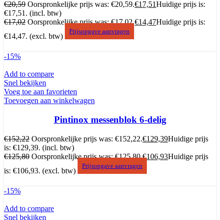
€
20,59
Oorspronkelijke prijs was: €20,59.
€
17,51
Huidige prijs is:
€17,51.
(incl. btw)
€
17,02
Oorspronkelijke prijs was: €17,02.
€
14,47
Huidige prijs is:
Prijsopgave aanvragen
€14,47.
(excl. btw)
-15%
Add to compare
Snel bekijken
Voeg toe aan favorieten
Toevoegen aan winkelwagen
Pintinox messenblok 6-delig
€
152,22
Oorspronkelijke prijs was: €152,22.
€
129,39
Huidige prijs
is: €129,39.
(incl. btw)
€
125,80
Oorspronkelijke prijs was: €125,80.
€
106,93
Huidige prijs
Prijsopgave aanvragen
is: €106,93.
(excl. btw)
-15%
Add to compare
Snel bekijken