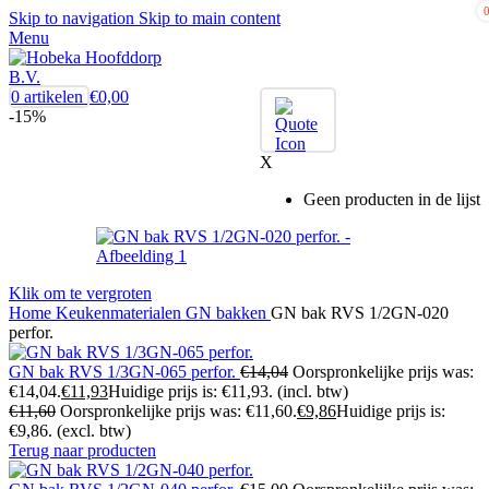
Skip to navigation
Skip to main content
Menu
0
artikelen
€
0,00
-15%
X
Geen producten in de lijst
Klik om te vergroten
Home
Keukenmaterialen
GN bakken
GN bak RVS 1/2GN-020
perfor.
GN bak RVS 1/3GN-065 perfor.
€
14,04
Oorspronkelijke prijs was:
€14,04.
€
11,93
Huidige prijs is: €11,93.
(incl. btw)
€
11,60
Oorspronkelijke prijs was: €11,60.
€
9,86
Huidige prijs is:
€9,86.
(excl. btw)
Terug naar producten