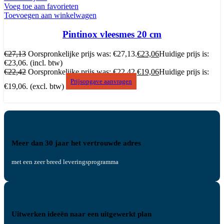
Voeg toe aan favorieten
Toevoegen aan winkelwagen
Pintinox vleesmes 20 cm
€
27,13
Oorspronkelijke prijs was: €27,13.
€
23,06
Huidige prijs is:
€23,06.
(incl. btw)
€
22,42
Oorspronkelijke prijs was: €22,42.
€
19,06
Huidige prijs is:
Prijsopgave aanvragen
€19,06.
(excl. btw)
Meer dan 30 jaar het vertrouwde adres
met een zeer breed leveringsprogramma
Uitwerken ideeën naar een uitgewerkt plan