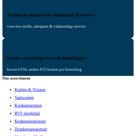
Technische dienst voor onderhoud & service
voor een snelle, adequate & vakkundige service
Gratis verzending voor alle bestellingen
boven €350, anders €15 kosten per bestelling
Ons assortiment
Koelen & Vriezen
Vaatwassen
Kookapparatuur
RVS meubilair
Keukenapparatuur
Drankenapparatuur