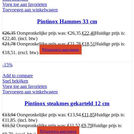
Voeg toe aan favorieten
Toevoegen aan winkelwagen
Pintinox Hammes 33 cm
€
26,35
Oorspronkelijke prijs was: €26,35.
€
22,40
Huidige prijs is:
€22,40.
(incl. btw)
€
21,78
Oorspronkelijke prijs was: €21,78.
€
18,51
Huidige prijs is:
Prijsopgave aanvragen
€18,51.
(excl. btw)
-15%
Add to compare
Snel bekijken
Voeg toe aan favorieten
Toevoegen aan winkelwagen
Pintinox steakmes gekarteld 12 cm
€
13,94
Oorspronkelijke prijs was: €13,94.
€
11,85
Huidige prijs is:
€11,85.
(incl. btw)
€
11,52
Oorspronkelijke prijs was: €11,52.
€
9,79
Huidige prijs is:
Prijsopgave aanvragen