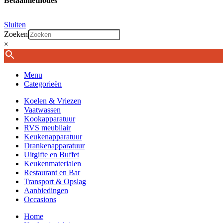
Betaalmethodes
Sluiten
Zoeken
×
Menu
Categorieën
Koelen & Vriezen
Vaatwassen
Kookapparatuur
RVS meubilair
Keukenapparatuur
Drankenapparatuur
Uitgifte en Buffet
Keukenmaterialen
Restaurant en Bar
Transport & Opslag
Aanbiedingen
Occasions
Home