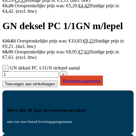
€6,29.
€
5,35
Huidige prijs is: €5,35.
(incl. btw)
€
5,20
Oorspronkelijke prijs was: €5,20.
€
4,42
Huidige prijs is:
€4,42.
(excl. btw)
GN deksel PC 1/1GN m/lepel
€
10,83
Oorspronkelijke prijs was: €10,83.
€
9,21
Huidige prijs is:
€9,21.
(incl. btw)
€
8,95
Oorspronkelijke prijs was: €8,95.
€
7,61
Huidige prijs is:
€7,61.
(excl. btw)
GN deksel PC 1/1GN m/lepel aantal
Prijsopgave aanvragen
Toevoegen aan winkelwagen
Meer dan 30 jaar het vertrouwde adres
met een zeer breed leveringsprogramma