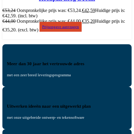
€
53,24
Oorspronkelijke prijs was: €53,24.
€
42,59
Huidige prijs is:
€42,59.
(incl. btw)
€
44,00
Oorspronkelijke prijs was: €44,00.
€
35,20
Huidige prijs is:
Prijsopgave aanvragen
€35,20.
(excl. btw)
Meer dan 30 jaar het vertrouwde adres
met een zeer breed leveringsprogramma
Uitwerken ideeën naar een uitgewerkt plan
met onze uitgebreide ontwerp- en tekensoftware