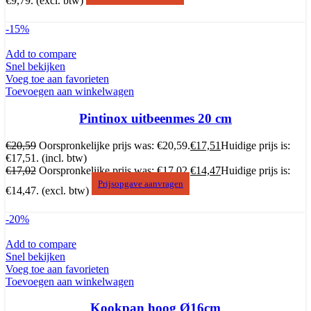
€9,79.
(excl. btw)
-15%
Add to compare
Snel bekijken
Voeg toe aan favorieten
Toevoegen aan winkelwagen
Pintinox uitbeenmes 20 cm
€
20,59
Oorspronkelijke prijs was: €20,59.
€
17,51
Huidige prijs is:
€17,51.
(incl. btw)
€
17,02
Oorspronkelijke prijs was: €17,02.
€
14,47
Huidige prijs is:
Prijsopgave aanvragen
€14,47.
(excl. btw)
-20%
Add to compare
Snel bekijken
Voeg toe aan favorieten
Toevoegen aan winkelwagen
Kookpan hoog Ø16cm