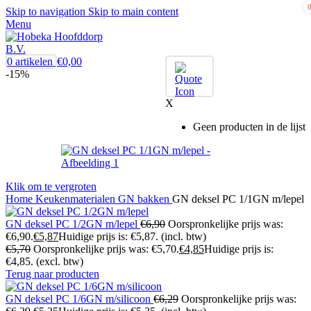
Skip to navigation
Skip to main content
Menu
0
artikelen
€
0,00
-15%
X
Geen producten in de lijst
Klik om te vergroten
Home
Keukenmaterialen
GN bakken
GN deksel PC 1/1GN m/lepel
GN deksel PC 1/2GN m/lepel
€
6,90
Oorspronkelijke prijs was:
€6,90.
€
5,87
Huidige prijs is: €5,87.
(incl. btw)
€
5,70
Oorspronkelijke prijs was: €5,70.
€
4,85
Huidige prijs is:
€4,85.
(excl. btw)
Terug naar producten
GN deksel PC 1/6GN m/silicoon
€
6,29
Oorspronkelijke prijs was: