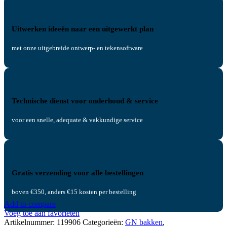
Uitwerken ideeën naar een uitgewerkt plan
met onze uitgebreide ontwerp- en tekensoftware
Technische dienst voor onderhoud & service
voor een snelle, adequate & vakkundige service
Gratis verzending voor alle bestellingen
boven €350, anders €15 kosten per bestelling
Add to compare
Voeg toe aan favorieten
Artikelnummer:
119906
Categorieën:
GN bakken
,