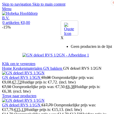
Skip to navigation
Skip to main content
Menu
0
artikelen
€
0,00
-15%
X
Geen producten in de lijst
Klik om te vergroten
Home
Keukenmaterialen
GN bakken
GN deksel RVS 1/2GN
GN deksel RVS 1/3GN
€
9,08
Oorspronkelijke prijs was:
€9,08.
€
7,72
Huidige prijs is: €7,72.
(incl. btw)
€
7,50
Oorspronkelijke prijs was: €7,50.
€
6,38
Huidige prijs is:
€6,38.
(excl. btw)
Terug naar producten
GN deksel RVS 1/1GN
€
17,79
Oorspronkelijke prijs was:
€17,79.
€
15,13
Huidige prijs is: €15,13.
(incl. btw)