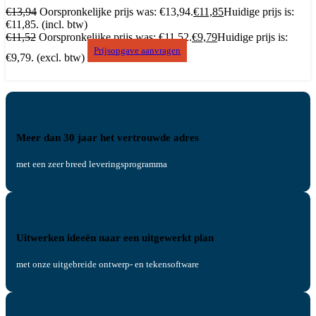
€
13,94
Oorspronkelijke prijs was: €13,94.
€
11,85
Huidige prijs is:
€11,85.
(incl. btw)
€
11,52
Oorspronkelijke prijs was: €11,52.
€
9,79
Huidige prijs is:
Prijsopgave aanvragen
€9,79.
(excl. btw)
Meer dan 30 jaar het vertrouwde adres
met een zeer breed leveringsprogramma
Uitwerken ideeën naar een uitgewerkt plan
met onze uitgebreide ontwerp- en tekensoftware