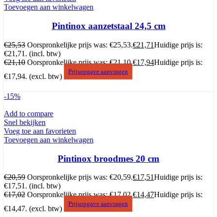
Toevoegen aan winkelwagen
Pintinox aanzetstaal 24,5 cm
€
25,53
Oorspronkelijke prijs was: €25,53.
€
21,71
Huidige prijs is:
€21,71.
(incl. btw)
€
21,10
Oorspronkelijke prijs was: €21,10.
€
17,94
Huidige prijs is:
Prijsopgave aanvragen
€17,94.
(excl. btw)
-15%
Add to compare
Snel bekijken
Voeg toe aan favorieten
Toevoegen aan winkelwagen
Pintinox broodmes 20 cm
€
20,59
Oorspronkelijke prijs was: €20,59.
€
17,51
Huidige prijs is:
€17,51.
(incl. btw)
€
17,02
Oorspronkelijke prijs was: €17,02.
€
14,47
Huidige prijs is:
Prijsopgave aanvragen
€14,47.
(excl. btw)