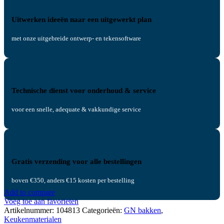
Uitwerken ideeën naar een uitgewerkt plan
met onze uitgebreide ontwerp- en tekensoftware
Technische dienst voor onderhoud & service
voor een snelle, adequate & vakkundige service
Gratis verzending voor alle bestellingen
boven €350, anders €15 kosten per bestelling
Add to compare
Voeg toe aan favorieten
Artikelnummer:
104813
Categorieën:
GN bakken
,
Keukenmaterialen