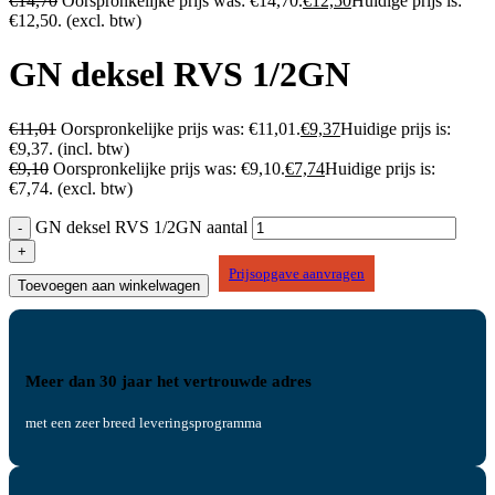
€
14,70
Oorspronkelijke prijs was: €14,70.
€
12,50
Huidige prijs is:
€12,50.
(excl. btw)
GN deksel RVS 1/2GN
€
11,01
Oorspronkelijke prijs was: €11,01.
€
9,37
Huidige prijs is:
€9,37.
(incl. btw)
€
9,10
Oorspronkelijke prijs was: €9,10.
€
7,74
Huidige prijs is:
€7,74.
(excl. btw)
GN deksel RVS 1/2GN aantal
Prijsopgave aanvragen
Toevoegen aan winkelwagen
Meer dan 30 jaar het vertrouwde adres
met een zeer breed leveringsprogramma