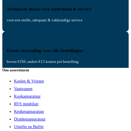
Technische dienst voor onderhoud & service
voor een snelle, adequate & vakkundige service
Gratis verzending voor alle bestellingen
boven €350, anders €15 kosten per bestelling
Ons assortiment
Koelen & Vriezen
Vaatwassen
Kookapparatuur
RVS meubilair
Keukenapparatuur
Drankenapparatuur
Uitgifte en Buffet