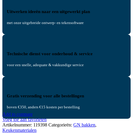
Uitwerken ideeën naar een uitgewerkt plan
met onze uitgebreide ontwerp- en tekensoftware
Technische dienst voor onderhoud & service
voor een snelle, adequate & vakkundige service
Gratis verzending voor alle bestellingen
boven €350, anders €15 kosten per bestelling
Add to compare
Voeg toe aan favorieten
Artikelnummer:
119398
Categorieën:
GN bakken
,
Keukenmaterialen