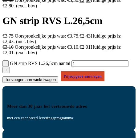
€
3,30
Oorspronkelijke prijs was: €3,30.
€
2,80
Huidige prijs is:
€2,80.
(excl. btw)
GN strip RVS L.26,5cm
€
3,75
Oorspronkelijke prijs was: €3,75.
€
2,43
Huidige prijs is:
€2,43.
(incl. btw)
€
3,10
Oorspronkelijke prijs was: €3,10.
€
2,01
Huidige prijs is:
€2,01.
(excl. btw)
GN strip RVS L.26,5cm aantal
Prijsopgave aanvragen
Toevoegen aan winkelwagen
Meer dan 30 jaar het vertrouwde adres
met een zeer breed leveringsprogramma