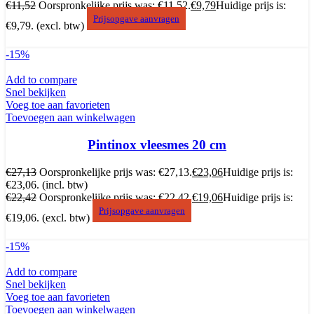
€
11,52
Oorspronkelijke prijs was: €11,52.
€
9,79
Huidige prijs is:
Prijsopgave aanvragen
€9,79.
(excl. btw)
-15%
Add to compare
Snel bekijken
Voeg toe aan favorieten
Toevoegen aan winkelwagen
Pintinox vleesmes 20 cm
€
27,13
Oorspronkelijke prijs was: €27,13.
€
23,06
Huidige prijs is:
€23,06.
(incl. btw)
€
22,42
Oorspronkelijke prijs was: €22,42.
€
19,06
Huidige prijs is:
Prijsopgave aanvragen
€19,06.
(excl. btw)
-15%
Add to compare
Snel bekijken
Voeg toe aan favorieten
Toevoegen aan winkelwagen