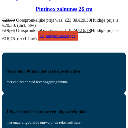
Pintinox zalmmes 26 cm
€
23,89
Oorspronkelijke prijs was: €23,89.
€
20,30
Huidige prijs is:
€20,30.
(incl. btw)
€
19,74
Oorspronkelijke prijs was: €19,74.
€
16,78
Huidige prijs is:
Prijsopgave aanvragen
€16,78.
(excl. btw)
Meer dan 30 jaar het vertrouwde adres
met een zeer breed leveringsprogramma
Uitwerken ideeën naar een uitgewerkt plan
met onze uitgebreide ontwerp- en tekensoftware