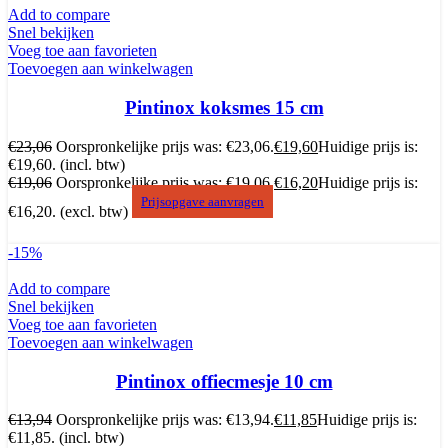
Add to compare
Snel bekijken
Voeg toe aan favorieten
Toevoegen aan winkelwagen
Pintinox koksmes 15 cm
€
23,06
Oorspronkelijke prijs was: €23,06.
€
19,60
Huidige prijs is:
€19,60.
(incl. btw)
€
19,06
Oorspronkelijke prijs was: €19,06.
€
16,20
Huidige prijs is:
Prijsopgave aanvragen
€16,20.
(excl. btw)
-15%
Add to compare
Snel bekijken
Voeg toe aan favorieten
Toevoegen aan winkelwagen
Pintinox offiecmesje 10 cm
€
13,94
Oorspronkelijke prijs was: €13,94.
€
11,85
Huidige prijs is:
€11,85.
(incl. btw)