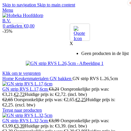
Skip to navigation
Skip to main content
Menu
0
artikelen
€
0,00
-35%
X
Geen producten in de lijst
Klik om te vergroten
Home
Keukenmaterialen
GN bakken
GN strip RVS L.26,5cm
GN strip RVS L.17,6cm
€
3,21
Oorspronkelijke prijs was:
€3,21.
€
2,72
Huidige prijs is: €2,72.
(incl. btw)
€
2,65
Oorspronkelijke prijs was: €2,65.
€
2,25
Huidige prijs is:
€2,25.
(excl. btw)
Terug naar producten
GN strip RVS L.32,5cm
€
3,99
Oorspronkelijke prijs was:
€3,99.
€
3,39
Huidige prijs is: €3,39.
(incl. btw)