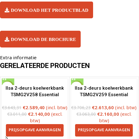
DOWNLOAD HET PRODUCTBLAD
DOWNLOAD DE BROCHURE
Extra informatie
GERELATEERDE PRODUCTEN
-29%
-29%
Ilsa 2-deurs koelwerkbank
Ilsa 2-deurs koelwerkbank
TSMG2V258 Essential
TSMG2V259 Essential
€
2.589,40
(incl. btw)
€
2.613,60
(incl. btw)
€
3.643,31
€
3.706,23
€
2.140,00
(excl.
€
2.160,00
(excl.
€
3.011,00
€
3.063,00
btw)
btw)
PRIJSOPGAVE AANVRAGEN
PRIJSOPGAVE AANVRAGEN