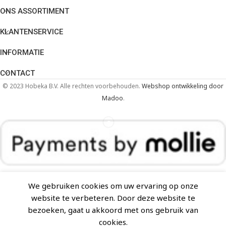
ONS ASSORTIMENT
KLANTENSERVICE
INFORMATIE
CONTACT
© 2023 Hobeka B.V. Alle rechten voorbehouden.
Webshop ontwikkeling door
Madoo
.
We gebruiken cookies om uw ervaring op onze
Ilsa 2-deurs koelwerkbank T8MG2V251 Neos
website te verbeteren. Door deze website te
bezoeken, gaat u akkoord met ons gebruik van
€
4.069,23
(incl. btw)
€
4.787,97
cookies.
€
3.363,00
(excl. btw)