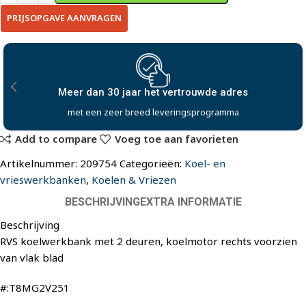
PRIJSOPGAVE AANVRAGEN
30 jaar het vertrouwde adres
Uitwerken i
zeer breed leveringsprogramma
met onze uit
Add to compare
Voeg toe aan favorieten
Artikelnummer:
209754
Categorieën:
Koel- en
vrieswerkbanken
,
Koelen & Vriezen
BESCHRIJVING
EXTRA INFORMATIE
Beschrijving
RVS koelwerkbank met 2 deuren, koelmotor rechts voorzien
van vlak blad
#:T8MG2V251