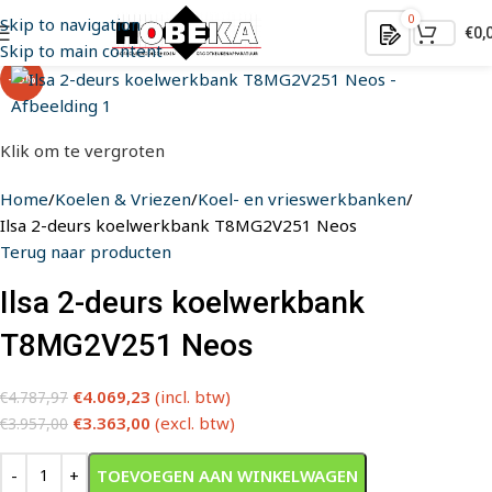
0
Skip to navigation
€
0,
Skip to main content
-15%
Klik om te vergroten
Home
Koelen & Vriezen
Koel- en vrieswerkbanken
Ilsa 2-deurs koelwerkbank T8MG2V251 Neos
Terug naar producten
Ilsa 2-deurs koelwerkbank
T8MG2V251 Neos
€
4.069,23
(incl. btw)
€
4.787,97
€
3.363,00
(excl. btw)
€
3.957,00
Alternative:
TOEVOEGEN AAN WINKELWAGEN