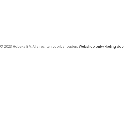
© 2023 Hobeka B.V. Alle rechten voorbehouden.
Webshop ontwikkeling door
Madoo
.
Betaalmethodes
We gebruiken cookies om uw ervaring op onze website te
verbeteren. Door deze website te bezoeken, gaat u akkoord
met ons gebruik van cookies.
Meer info
Accepteer