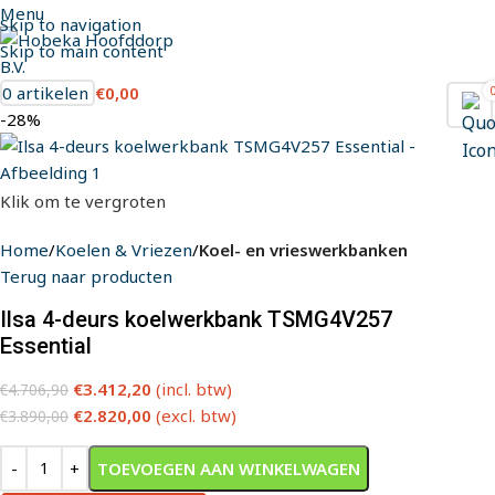
Menu
Skip to navigation
Skip to main content
0
artikelen
€
0,00
-28%
Klik om te vergroten
Home
Koelen & Vriezen
Koel- en vrieswerkbanken
Terug naar producten
Ilsa 4-deurs koelwerkbank TSMG4V257
Essential
€
3.412,20
(incl. btw)
€
4.706,90
€
2.820,00
(excl. btw)
€
3.890,00
TOEVOEGEN AAN WINKELWAGEN