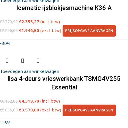
Toevoegen aan winkelwagen
Icematic ijsblokjesmachine K36 A
€
2.355,27
(incl. btw)
€
2.770,90
€
1.946,50
(excl. btw)
PRIJSOPGAVE AANVRAGEN
€
2.290,00
-30%
Toevoegen aan winkelwagen
Ilsa 4-deurs vrieswerkbank TSMG4V255
Essential
€
4.319,70
(incl. btw)
€
6.152,85
€
3.570,00
(excl. btw)
PRIJSOPGAVE AANVRAGEN
€
5.085,00
-15%