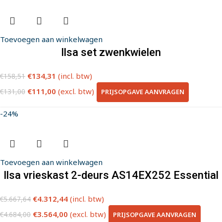
Toevoegen aan winkelwagen
Ilsa set zwenkwielen
€
134,31
(incl. btw)
€
158,51
€
111,00
(excl. btw)
PRIJSOPGAVE AANVRAGEN
€
131,00
-24%
Toevoegen aan winkelwagen
Ilsa vrieskast 2-deurs AS14EX252 Essential
€
4.312,44
(incl. btw)
€
5.667,64
€
3.564,00
(excl. btw)
PRIJSOPGAVE AANVRAGEN
€
4.684,00