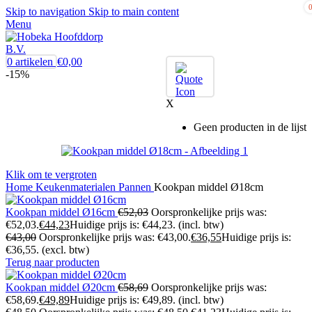
Skip to navigation
Skip to main content
Menu
0
artikelen
€
0,00
-15%
X
Geen producten in de lijst
Klik om te vergroten
Home
Keukenmaterialen
Pannen
Kookpan middel Ø18cm
Kookpan middel Ø16cm
€
52,03
Oorspronkelijke prijs was:
€52,03.
€
44,23
Huidige prijs is: €44,23.
(incl. btw)
€
43,00
Oorspronkelijke prijs was: €43,00.
€
36,55
Huidige prijs is:
€36,55.
(excl. btw)
Terug naar producten
Kookpan middel Ø20cm
€
58,69
Oorspronkelijke prijs was:
€58,69.
€
49,89
Huidige prijs is: €49,89.
(incl. btw)