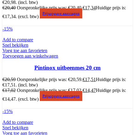
€20,98.
(incl. btw)
€
20,40
Oorspronkelijke prijs was: €20,40.
€
17,34
Huidige prijs is:
Prijsopgave aanvragen
€17,34.
(excl. btw)
-15%
Add to compare
Snel bekijken
Voeg toe aan favorieten
Toevoegen aan winkelwagen
Pintinox uitbeenmes 20 cm
€
20,59
Oorspronkelijke prijs was: €20,59.
€
17,51
Huidige prijs is:
€17,51.
(incl. btw)
€
17,02
Oorspronkelijke prijs was: €17,02.
€
14,47
Huidige prijs is:
Prijsopgave aanvragen
€14,47.
(excl. btw)
-15%
Add to compare
Snel bekijken
Voeg toe aan favorieten