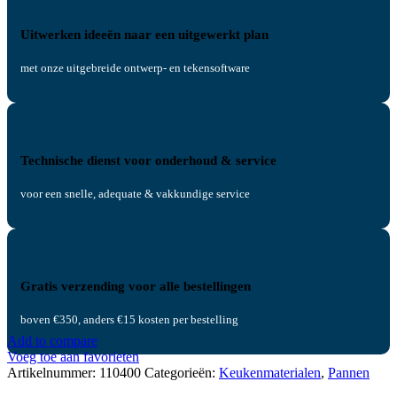
Uitwerken ideeën naar een uitgewerkt plan
met onze uitgebreide ontwerp- en tekensoftware
Technische dienst voor onderhoud & service
voor een snelle, adequate & vakkundige service
Gratis verzending voor alle bestellingen
boven €350, anders €15 kosten per bestelling
Add to compare
Voeg toe aan favorieten
Artikelnummer:
110400
Categorieën:
Keukenmaterialen
,
Pannen