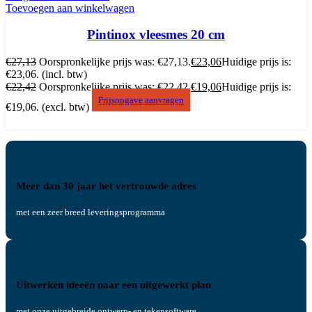
Toevoegen aan winkelwagen
Pintinox vleesmes 20 cm
€
27,13
Oorspronkelijke prijs was: €27,13.
€
23,06
Huidige prijs is:
€23,06.
(incl. btw)
€
22,42
Oorspronkelijke prijs was: €22,42.
€
19,06
Huidige prijs is:
Prijsopgave aanvragen
€19,06.
(excl. btw)
Meer dan 30 jaar het vertrouwde adres
met een zeer breed leveringsprogramma
Uitwerken ideeën naar een uitgewerkt plan
met onze uitgebreide ontwerp- en tekensoftware