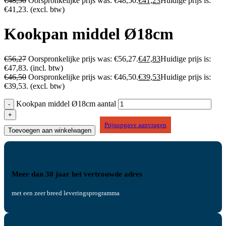
€
48,50
Oorspronkelijke prijs was: €48,50.
€
41,23
Huidige prijs is:
€41,23.
(excl. btw)
Kookpan middel Ø18cm
€
56,27
Oorspronkelijke prijs was: €56,27.
€
47,83
Huidige prijs is:
€47,83.
(incl. btw)
€
46,50
Oorspronkelijke prijs was: €46,50.
€
39,53
Huidige prijs is:
€39,53.
(excl. btw)
Kookpan middel Ø18cm aantal
Prijsopgave aanvragen
Toevoegen aan winkelwagen
Meer dan 30 jaar het vertrouwde adres
met een zeer breed leveringsprogramma