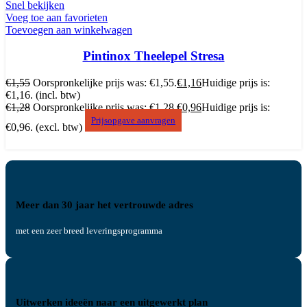
Snel bekijken
Voeg toe aan favorieten
Toevoegen aan winkelwagen
Pintinox Theelepel Stresa
€
1,55
Oorspronkelijke prijs was: €1,55.
€
1,16
Huidige prijs is:
€1,16.
(incl. btw)
€
1,28
Oorspronkelijke prijs was: €1,28.
€
0,96
Huidige prijs is:
Prijsopgave aanvragen
€0,96.
(excl. btw)
Meer dan 30 jaar het vertrouwde adres
met een zeer breed leveringsprogramma
Uitwerken ideeën naar een uitgewerkt plan