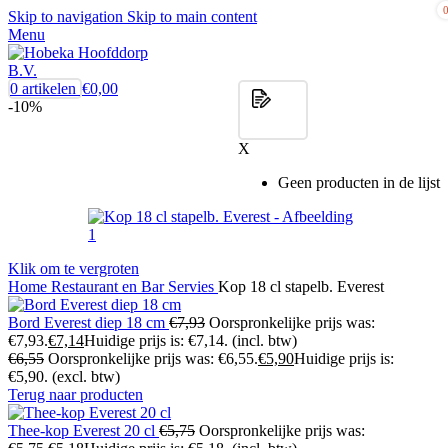
Skip to navigation
Skip to main content
Menu
0
artikelen
€
0,00
-10%
X
Geen producten in de lijst
Klik om te vergroten
Home
Restaurant en Bar
Servies
Kop 18 cl stapelb. Everest
Bord Everest diep 18 cm
€
7,93
Oorspronkelijke prijs was:
€7,93.
€
7,14
Huidige prijs is: €7,14.
(incl. btw)
€
6,55
Oorspronkelijke prijs was: €6,55.
€
5,90
Huidige prijs is:
€5,90.
(excl. btw)
Terug naar producten
Thee-kop Everest 20 cl
€
5,75
Oorspronkelijke prijs was: