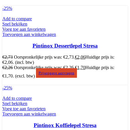
-25%
Add to compare
Snel bekijken
Voeg toe aan favorieten
Toevoegen aan winkelwagen
Pintinox Dessertlepel Stresa
€
2,73
Oorspronkelijke prijs was: €2,73.
€
2,06
Huidige prijs is:
€2,06.
(incl. btw)
€
2,26
Oorspronkelijke prijs was: €2,26.
€
1,70
Huidige prijs is:
Prijsopgave aanvragen
€1,70.
(excl. btw)
-25%
Add to compare
Snel bekijken
Voeg toe aan favorieten
Toevoegen aan winkelwagen
Pintinox Koffielepel Stresa