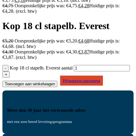
€5,75.
€
5,18
Huidige prijs is: €5,18.
(incl. btw)
€
4,75
Oorspronkelijke prijs was: €4,75.
€
4,28
Huidige prijs is:
€4,28.
(excl. btw)
Kop 18 cl stapelb. Everest
€
5,20
Oorspronkelijke prijs was: €5,20.
€
4,68
Huidige prijs is:
€4,68.
(incl. btw)
€
4,30
Oorspronkelijke prijs was: €4,30.
€
3,87
Huidige prijs is:
€3,87.
(excl. btw)
Kop 18 cl stapelb. Everest aantal
Prijsopgave aanvragen
Toevoegen aan winkelwagen
Meer dan 30 jaar het vertrouwde adres
met een zeer breed leveringsprogramma