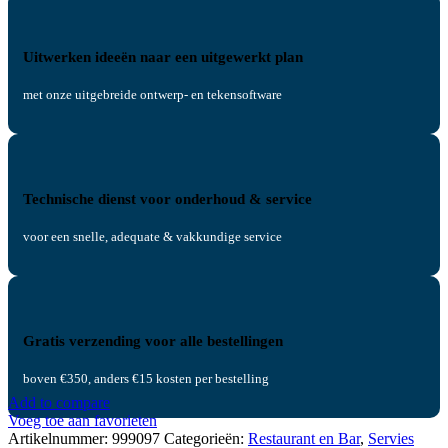
Uitwerken ideeën naar een uitgewerkt plan
met onze uitgebreide ontwerp- en tekensoftware
Technische dienst voor onderhoud & service
voor een snelle, adequate & vakkundige service
Gratis verzending voor alle bestellingen
boven €350, anders €15 kosten per bestelling
Add to compare
Voeg toe aan favorieten
Artikelnummer:
999097
Categorieën:
Restaurant en Bar
,
Servies