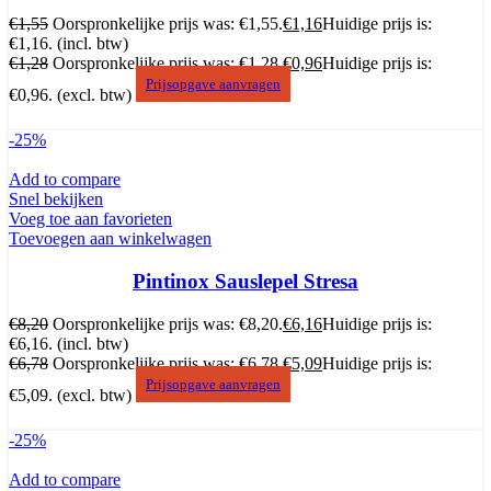
€
1,55
Oorspronkelijke prijs was: €1,55.
€
1,16
Huidige prijs is:
€1,16.
(incl. btw)
€
1,28
Oorspronkelijke prijs was: €1,28.
€
0,96
Huidige prijs is:
Prijsopgave aanvragen
€0,96.
(excl. btw)
-25%
Add to compare
Snel bekijken
Voeg toe aan favorieten
Toevoegen aan winkelwagen
Pintinox Sauslepel Stresa
€
8,20
Oorspronkelijke prijs was: €8,20.
€
6,16
Huidige prijs is:
€6,16.
(incl. btw)
€
6,78
Oorspronkelijke prijs was: €6,78.
€
5,09
Huidige prijs is:
Prijsopgave aanvragen
€5,09.
(excl. btw)
-25%
Add to compare