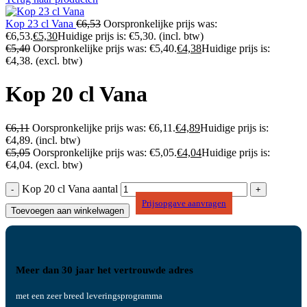
Kop 23 cl Vana
€
6,53
Oorspronkelijke prijs was:
€6,53.
€
5,30
Huidige prijs is: €5,30.
(incl. btw)
€
5,40
Oorspronkelijke prijs was: €5,40.
€
4,38
Huidige prijs is:
€4,38.
(excl. btw)
Kop 20 cl Vana
€
6,11
Oorspronkelijke prijs was: €6,11.
€
4,89
Huidige prijs is:
€4,89.
(incl. btw)
€
5,05
Oorspronkelijke prijs was: €5,05.
€
4,04
Huidige prijs is:
€4,04.
(excl. btw)
Kop 20 cl Vana aantal
Prijsopgave aanvragen
Toevoegen aan winkelwagen
Meer dan 30 jaar het vertrouwde adres
met een zeer breed leveringsprogramma