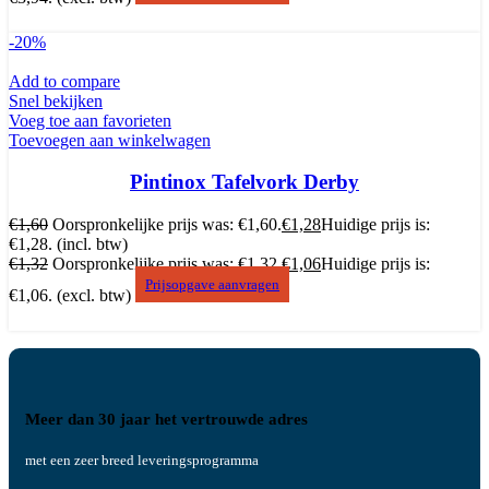
-20%
Add to compare
Snel bekijken
Voeg toe aan favorieten
Toevoegen aan winkelwagen
Pintinox Tafelvork Derby
€
1,60
Oorspronkelijke prijs was: €1,60.
€
1,28
Huidige prijs is:
€1,28.
(incl. btw)
€
1,32
Oorspronkelijke prijs was: €1,32.
€
1,06
Huidige prijs is:
Prijsopgave aanvragen
€1,06.
(excl. btw)
Meer dan 30 jaar het vertrouwde adres
met een zeer breed leveringsprogramma