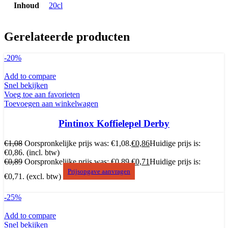
Inhoud
20cl
Gerelateerde producten
-20%
Add to compare
Snel bekijken
Voeg toe aan favorieten
Toevoegen aan winkelwagen
Pintinox Koffielepel Derby
€
1,08
Oorspronkelijke prijs was: €1,08.
€
0,86
Huidige prijs is:
€0,86.
(incl. btw)
€
0,89
Oorspronkelijke prijs was: €0,89.
€
0,71
Huidige prijs is:
Prijsopgave aanvragen
€0,71.
(excl. btw)
-25%
Add to compare
Snel bekijken