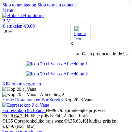
Skip to navigation
Skip to main content
Menu
0
artikelen
€
0,00
-20%
X
Geen producten in de lijst
Klik om te vergroten
Home
Restaurant en Bar
Servies
Kop 20 cl Vana
Espressokop 9 cl Vana
€
5,26
Oorspronkelijke prijs was:
€5,26.
€
4,22
Huidige prijs is: €4,22.
(incl. btw)
€
4,35
Oorspronkelijke prijs was: €4,35.
€
3,49
Huidige prijs is:
€3,49.
(excl. btw)
Terug naar producten