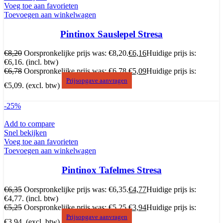
Voeg toe aan favorieten
Toevoegen aan winkelwagen
Pintinox Sauslepel Stresa
€
8,20
Oorspronkelijke prijs was: €8,20.
€
6,16
Huidige prijs is:
€6,16.
(incl. btw)
€
6,78
Oorspronkelijke prijs was: €6,78.
€
5,09
Huidige prijs is:
Prijsopgave aanvragen
€5,09.
(excl. btw)
-25%
Add to compare
Snel bekijken
Voeg toe aan favorieten
Toevoegen aan winkelwagen
Pintinox Tafelmes Stresa
€
6,35
Oorspronkelijke prijs was: €6,35.
€
4,77
Huidige prijs is:
€4,77.
(incl. btw)
€
5,25
Oorspronkelijke prijs was: €5,25.
€
3,94
Huidige prijs is:
Prijsopgave aanvragen
€3,94.
(excl. btw)