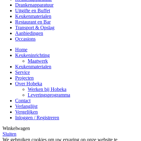
Drankenapparatuur
Uitgifte en Buffet
Keukenmaterialen
Restaurant en Bar
Transport & Opslag
Aanbiedingen
Occasions
Home
Keukeninrichting
Maatwerk
Keukenmaterialen
Service
Projecten
Over Hobeka
Werken bij Hobeka
Leveringsprogramma
Contact
Verlanglijst
Vergelijken
Inloggen / Registreren
Winkelwagen
Sluiten
We gebruiken cookies om uw ervaring op onze website te