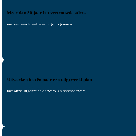
Meer dan 30 jaar het vertrouwde adres
met een zeer breed leveringsprogramma
Uitwerken ideeën naar een uitgewerkt plan
met onze uitgebreide ontwerp- en tekensoftware