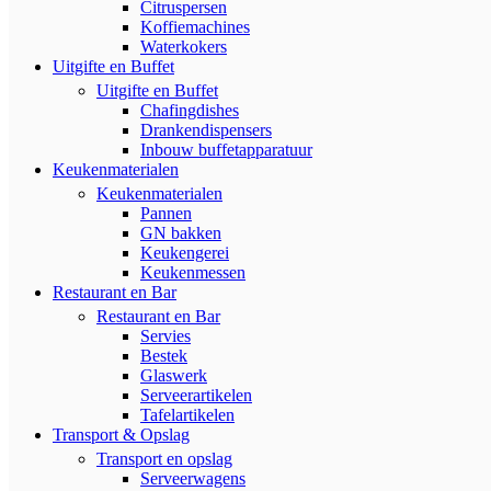
Citruspersen
Koffiemachines
Waterkokers
Uitgifte en Buffet
Uitgifte en Buffet
Chafingdishes
Drankendispensers
Inbouw buffetapparatuur
Keukenmaterialen
Keukenmaterialen
Pannen
GN bakken
Keukengerei
Keukenmessen
Restaurant en Bar
Restaurant en Bar
Servies
Bestek
Glaswerk
Serveerartikelen
Tafelartikelen
Transport & Opslag
Transport en opslag
Serveerwagens