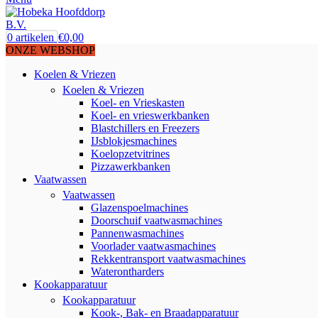
0
artikelen
€
0,00
ONZE WEBSHOP
Koelen & Vriezen
Koelen & Vriezen
Koel- en Vrieskasten
Koel- en vrieswerkbanken
Blastchillers en Freezers
IJsblokjesmachines
Koelopzetvitrines
Pizzawerkbanken
Vaatwassen
Vaatwassen
Glazenspoelmachines
Doorschuif vaatwasmachines
Pannenwasmachines
Voorlader vaatwasmachines
Rekkentransport vaatwasmachines
Waterontharders
Kookapparatuur
Kookapparatuur
Kook-, Bak- en Braadapparatuur