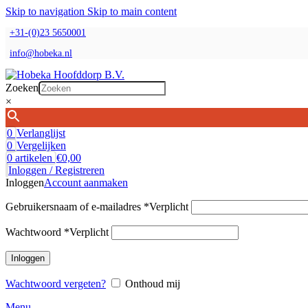
Skip to navigation
Skip to main content
+31-(0)23 5650001
info@hobeka.nl
Zoeken
×
0
Verlanglijst
0
Vergelijken
0
artikelen
€
0,00
Inloggen / Registreren
Inloggen
Account aanmaken
Gebruikersnaam of e-mailadres
*
Verplicht
Wachtwoord
*
Verplicht
Inloggen
Wachtwoord vergeten?
Onthoud mij
Menu