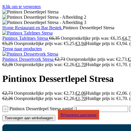
Klik om te vergroten
Home
Restaurant en Bar
Bestek
Pintinox Dessertlepel Stresa
Pintinox Tafelmes Stresa
€
6,35
Oorspronkelijke prijs was: €6,35.
€
4,7
€
5,25
Oorspronkelijke prijs was: €5,25.
€
3,94
Huidige prijs is: €3,94.
Terug naar producten
Pintinox Dessertvork Stresa
€
2,73
Oorspronkelijke prijs was: €2,73.
€
€
2,26
Oorspronkelijke prijs was: €2,26.
€
1,70
Huidige prijs is: €1,70.
Pintinox Dessertlepel Stresa
€
2,73
Oorspronkelijke prijs was: €2,73.
€
2,06
Huidige prijs is: €2,06.
(
€
2,26
Oorspronkelijke prijs was: €2,26.
€
1,70
Huidige prijs is: €1,70.
Pintinox Dessertlepel Stresa aantal
Prijsopgave aanvragen
Toevoegen aan winkelwagen