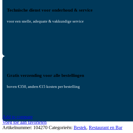
Technische dienst voor onderhoud & service
voor een snelle, adequate & vakkundige service
Gratis verzending voor alle bestellingen
boven €350, anders €15 kosten per bestelling
Add to compare
Voeg toe aan favorieten
Artikelnummer:
104270
Categorieën:
Bestek
,
Restaurant en Bar