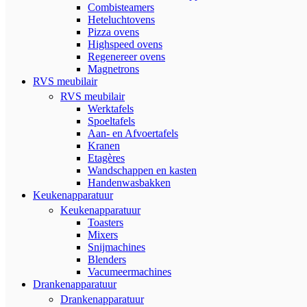
Combisteamers
Heteluchtovens
Pizza ovens
Highspeed ovens
Regenereer ovens
Magnetrons
RVS meubilair
RVS meubilair
Werktafels
Spoeltafels
Aan- en Afvoertafels
Kranen
Etagères
Wandschappen en kasten
Handenwasbakken
Keukenapparatuur
Keukenapparatuur
Toasters
Mixers
Snijmachines
Blenders
Vacumeermachines
Drankenapparatuur
Drankenapparatuur