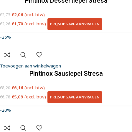
Pintinox Dessertlepel Stresa
€
2,06
(incl. btw)
€
2,73
€
1,70
(excl. btw)
PRIJSOPGAVE AANVRAGEN
€
2,26
-25%
Toevoegen aan winkelwagen
Pintinox Sauslepel Stresa
€
6,16
(incl. btw)
€
8,20
€
5,09
(excl. btw)
PRIJSOPGAVE AANVRAGEN
€
6,78
-20%