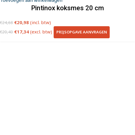
Pintinox koksmes 20 cm
€
20,98
(incl. btw)
€
24,68
€
17,34
(excl. btw)
PRIJSOPGAVE AANVRAGEN
€
20,40