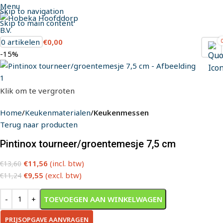
Menu
Skip to navigation
Skip to main content
0
artikelen
€
0,00
-15%
Klik om te vergroten
Home
Keukenmaterialen
Keukenmessen
Terug naar producten
Pintinox tourneer/groentemesje 7,5 cm
€
11,56
(incl. btw)
€
13,60
€
9,55
(excl. btw)
€
11,24
TOEVOEGEN AAN WINKELWAGEN
PRIJSOPGAVE AANVRAGEN