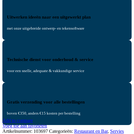
Uitwerken ideeën naar een uitgewerkt plan
met onze uitgebreide ontwerp- en tekensoftware
Technische dienst voor onderhoud & service
voor een snelle, adequate & vakkundige service
Gratis verzending voor alle bestellingen
boven €350, anders €15 kosten per bestelling
Add to compare
Voeg toe aan favorieten
Artikelnummer:
103697
Categorieën:
Restaurant en Bar
,
Servies