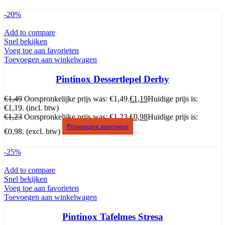
-20%
Add to compare
Snel bekijken
Voeg toe aan favorieten
Toevoegen aan winkelwagen
Pintinox Dessertlepel Derby
€
1,49
Oorspronkelijke prijs was: €1,49.
€
1,19
Huidige prijs is:
€1,19.
(incl. btw)
€
1,23
Oorspronkelijke prijs was: €1,23.
€
0,98
Huidige prijs is:
Prijsopgave aanvragen
€0,98.
(excl. btw)
-25%
Add to compare
Snel bekijken
Voeg toe aan favorieten
Toevoegen aan winkelwagen
Pintinox Tafelmes Stresa