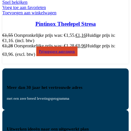
Snel bekijken
Voeg toe aan favorieten
Toevoegen aan winkelwagen
Pintinox Theelepel Stresa
€
1,55
Oorspronkelijke prijs was: €1,55.
€
1,16
Huidige prijs is:
€1,16.
(incl. btw)
€
1,28
Oorspronkelijke prijs was: €1,28.
€
0,96
Huidige prijs is:
Prijsopgave aanvragen
€0,96.
(excl. btw)
Meer dan 30 jaar het vertrouwde adres
met een zeer breed leveringsprogramma
Uitwerken ideeën naar een uitgewerkt plan