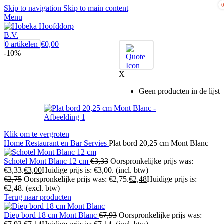
Skip to navigation
Skip to main content
Menu
0
artikelen
€
0,00
-10%
X
Geen producten in de lijst
Klik om te vergroten
Home
Restaurant en Bar
Servies
Plat bord 20,25 cm Mont Blanc
Schotel Mont Blanc 12 cm
€
3,33
Oorspronkelijke prijs was:
€3,33.
€
3,00
Huidige prijs is: €3,00.
(incl. btw)
€
2,75
Oorspronkelijke prijs was: €2,75.
€
2,48
Huidige prijs is:
€2,48.
(excl. btw)
Terug naar producten
Diep bord 18 cm Mont Blanc
€
7,93
Oorspronkelijke prijs was: