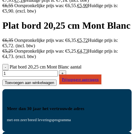
€7,93.
€
7,14
Huidige prijs is: €7,14.
(incl. btw)
€
6,55
Oorspronkelijke prijs was: €6,55.
€
5,90
Huidige prijs is:
€5,90.
(excl. btw)
Plat bord 20,25 cm Mont Blanc
€
6,35
Oorspronkelijke prijs was: €6,35.
€
5,72
Huidige prijs is:
€5,72.
(incl. btw)
€
5,25
Oorspronkelijke prijs was: €5,25.
€
4,73
Huidige prijs is:
€4,73.
(excl. btw)
Plat bord 20,25 cm Mont Blanc aantal
Prijsopgave aanvragen
Toevoegen aan winkelwagen
Meer dan 30 jaar het vertrouwde adres
met een zeer breed leveringsprogramma