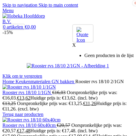
Skip to navigation
Skip to main content
Menu
0
artikelen
€
0,00
-15%
X
Geen producten in de lijst
Klik om te vergroten
Home
Keukenmaterialen
GN bakken
Rooster rvs 18/10 2/1GN
Rooster rvs 18/10 1/1GN
€
16,03
Oorspronkelijke prijs was:
€16,03.
€
13,62
Huidige prijs is: €13,62.
(incl. btw)
€
13,25
Oorspronkelijke prijs was: €13,25.
€
11,26
Huidige prijs is:
€11,26.
(excl. btw)
Terug naar producten
Rooster rvs 18/10 60x40cm
€
20,57
Oorspronkelijke prijs was:
€20,57.
€
17,48
Huidige prijs is: €17,48.
(incl. btw)