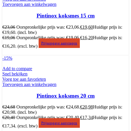
Toevoegen aan winkelwagen
Pintinox koksmes 15 cm
€
23,06
Oorspronkelijke prijs was: €23,06.
€
19,60
Huidige prijs is:
€19,60.
(incl. btw)
€
19,06
Oorspronkelijke prijs was: €19,06.
€
16,20
Huidige prijs is:
Prijsopgave aanvragen
€16,20.
(excl. btw)
-15%
Add to compare
Snel bekijken
Voeg toe aan favorieten
Toevoegen aan winkelwagen
Pintinox koksmes 20 cm
€
24,68
Oorspronkelijke prijs was: €24,68.
€
20,98
Huidige prijs is:
€20,98.
(incl. btw)
€
20,40
Oorspronkelijke prijs was: €20,40.
€
17,34
Huidige prijs is:
Prijsopgave aanvragen
€17,34.
(excl. btw)