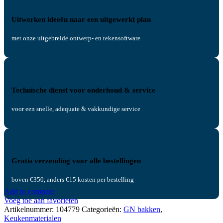
Uitwerken ideeën naar een uitgewerkt plan
met onze uitgebreide ontwerp- en tekensoftware
Technische dienst voor onderhoud & service
voor een snelle, adequate & vakkundige service
Gratis verzending voor alle bestellingen
boven €350, anders €15 kosten per bestelling
Add to compare
Voeg toe aan favorieten
Artikelnummer:
104779
Categorieën:
GN bakken
,
Keukenmaterialen