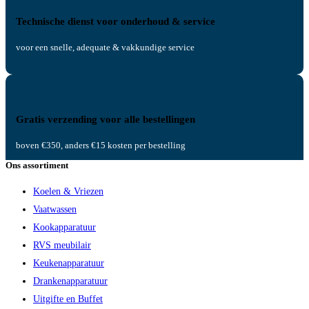
Technische dienst voor onderhoud & service
voor een snelle, adequate & vakkundige service
Gratis verzending voor alle bestellingen
boven €350, anders €15 kosten per bestelling
Ons assortiment
Koelen & Vriezen
Vaatwassen
Kookapparatuur
RVS meubilair
Keukenapparatuur
Drankenapparatuur
Uitgifte en Buffet