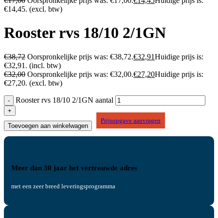
€
17,00
Oorspronkelijke prijs was: €17,00.
€
14,45
Huidige prijs is:
€14,45.
(excl. btw)
Rooster rvs 18/10 2/1GN
€
38,72
Oorspronkelijke prijs was: €38,72.
€
32,91
Huidige prijs is:
€32,91.
(incl. btw)
€
32,00
Oorspronkelijke prijs was: €32,00.
€
27,20
Huidige prijs is:
€27,20.
(excl. btw)
Rooster rvs 18/10 2/1GN aantal
Prijsopgave aanvragen
Toevoegen aan winkelwagen
Meer dan 30 jaar het vertrouwde adres
met een zeer breed leveringsprogramma