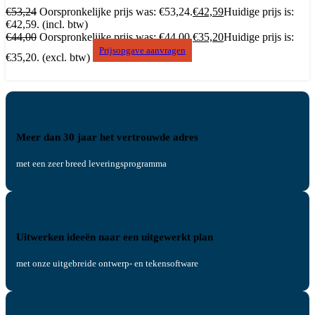
€
53,24
Oorspronkelijke prijs was: €53,24.
€
42,59
Huidige prijs is:
€42,59.
(incl. btw)
€
44,00
Oorspronkelijke prijs was: €44,00.
€
35,20
Huidige prijs is:
Prijsopgave aanvragen
€35,20.
(excl. btw)
Meer dan 30 jaar het vertrouwde adres
met een zeer breed leveringsprogramma
Uitwerken ideeën naar een uitgewerkt plan
met onze uitgebreide ontwerp- en tekensoftware