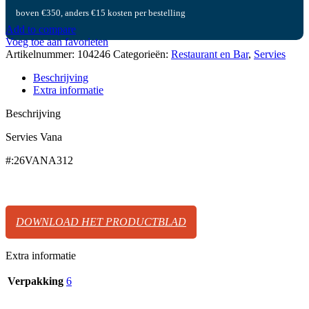
boven €350, anders €15 kosten per bestelling
Add to compare
Voeg toe aan favorieten
Artikelnummer:
104246
Categorieën:
Restaurant en Bar
,
Servies
Beschrijving
Extra informatie
Beschrijving
Servies Vana
#:26VANA312
DOWNLOAD HET PRODUCTBLAD
Extra informatie
Verpakking
6