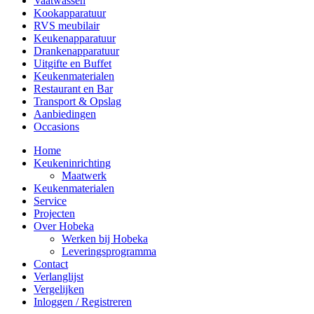
Vaatwassen
Kookapparatuur
RVS meubilair
Keukenapparatuur
Drankenapparatuur
Uitgifte en Buffet
Keukenmaterialen
Restaurant en Bar
Transport & Opslag
Aanbiedingen
Occasions
Home
Keukeninrichting
Maatwerk
Keukenmaterialen
Service
Projecten
Over Hobeka
Werken bij Hobeka
Leveringsprogramma
Contact
Verlanglijst
Vergelijken
Inloggen / Registreren