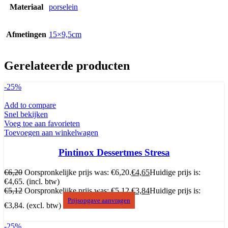
Materiaal
porselein
Afmetingen
15×9,5cm
Gerelateerde producten
-25%
Add to compare
Snel bekijken
Voeg toe aan favorieten
Toevoegen aan winkelwagen
Pintinox Dessertmes Stresa
€
6,20
Oorspronkelijke prijs was: €6,20.
€
4,65
Huidige prijs is:
€4,65.
(incl. btw)
€
5,12
Oorspronkelijke prijs was: €5,12.
€
3,84
Huidige prijs is:
Prijsopgave aanvragen
€3,84.
(excl. btw)
-25%