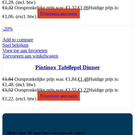
€1,28.
(incl. btw)
€
1,32
Oorspronkelijke prijs was: €1,32.
€
1,06
Huidige prijs is:
Prijsopgave aanvragen
€1,06.
(excl. btw)
-20%
Add to compare
Snel bekijken
Voeg toe aan favorieten
Toevoegen aan winkelwagen
Pintinox Tafellepel Dinner
€
1,84
Oorspronkelijke prijs was: €1,84.
€
1,48
Huidige prijs is:
€1,48.
(incl. btw)
€
1,52
Oorspronkelijke prijs was: €1,52.
€
1,22
Huidige prijs is:
Prijsopgave aanvragen
€1,22.
(excl. btw)
Meer dan 30 jaar het vertrouwde adres