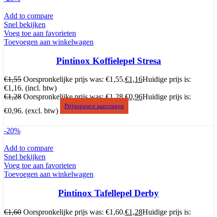
Add to compare
Snel bekijken
Voeg toe aan favorieten
Toevoegen aan winkelwagen
Pintinox Koffielepel Stresa
€
1,55
Oorspronkelijke prijs was: €1,55.
€
1,16
Huidige prijs is:
€1,16.
(incl. btw)
€
1,28
Oorspronkelijke prijs was: €1,28.
€
0,96
Huidige prijs is:
Prijsopgave aanvragen
€0,96.
(excl. btw)
-20%
Add to compare
Snel bekijken
Voeg toe aan favorieten
Toevoegen aan winkelwagen
Pintinox Tafellepel Derby
€
1,60
Oorspronkelijke prijs was: €1,60.
€
1,28
Huidige prijs is: