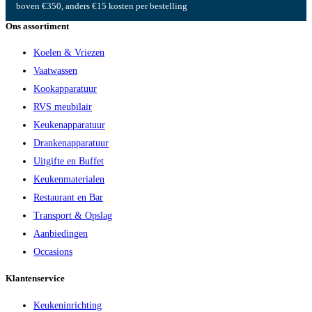
boven €350, anders €15 kosten per bestelling
Ons assortiment
Koelen & Vriezen
Vaatwassen
Kookapparatuur
RVS meubilair
Keukenapparatuur
Drankenapparatuur
Uitgifte en Buffet
Keukenmaterialen
Restaurant en Bar
Transport & Opslag
Aanbiedingen
Occasions
Klantenservice
Keukeninrichting