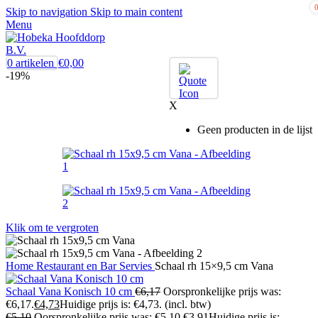
Skip to navigation
Skip to main content
Menu
0
artikelen
€
0,00
-19%
X
Geen producten in de lijst
Klik om te vergroten
Home
Restaurant en Bar
Servies
Schaal rh 15×9,5 cm Vana
Schaal Vana Konisch 10 cm
€
6,17
Oorspronkelijke prijs was:
€6,17.
€
4,73
Huidige prijs is: €4,73.
(incl. btw)
€
5,10
Oorspronkelijke prijs was: €5,10.
€
3,91
Huidige prijs is: