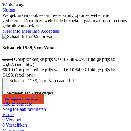
Winkelwagen
Sluiten
We gebruiken cookies om uw ervaring op onze website te
verbeteren. Door deze website te bezoeken, gaat u akkoord met ons
gebruik van cookies.
Meer info
Meer info
Accepteer
Schaal rh 15×9,5 cm Vana
€
7,38
Oorspronkelijke prijs was: €7,38.
€
5,97
Huidige prijs is:
€5,97.
(incl. btw)
€
6,10
Oorspronkelijke prijs was: €6,10.
€
4,93
Huidige prijs is:
€4,93.
(excl. btw)
Schaal rh 15x9,5 cm Vana aantal
Toevoegen aan winkelwagen
Prijsopgave aanvragen
Add to compare
Voeg toe aan favorieten
Home
0
Verlanglijst
0
Vergelijken
Mijn account