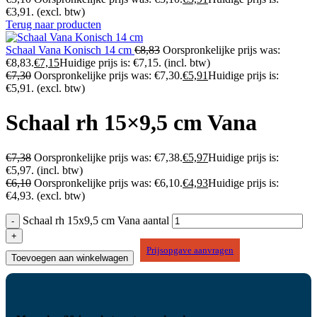
€3,91.
(excl. btw)
Terug naar producten
Schaal Vana Konisch 14 cm
€
8,83
Oorspronkelijke prijs was:
€8,83.
€
7,15
Huidige prijs is: €7,15.
(incl. btw)
€
7,30
Oorspronkelijke prijs was: €7,30.
€
5,91
Huidige prijs is:
€5,91.
(excl. btw)
Schaal rh 15×9,5 cm Vana
€
7,38
Oorspronkelijke prijs was: €7,38.
€
5,97
Huidige prijs is:
€5,97.
(incl. btw)
€
6,10
Oorspronkelijke prijs was: €6,10.
€
4,93
Huidige prijs is:
€4,93.
(excl. btw)
Schaal rh 15x9,5 cm Vana aantal
Prijsopgave aanvragen
Toevoegen aan winkelwagen