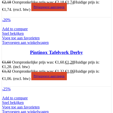
€
2,18
Oorspronkelijke prijs was: €2,18.
€
1,74
Huidige prijs is:
Prijsopgave aanvragen
€1,74.
(excl. btw)
-20%
Add to compare
Snel bekijken
Voeg toe aan favorieten
Toevoegen aan winkelwagen
Pintinox Tafelvork Derby
€
1,60
Oorspronkelijke prijs was: €1,60.
€
1,28
Huidige prijs is:
€1,28.
(incl. btw)
€
1,32
Oorspronkelijke prijs was: €1,32.
€
1,06
Huidige prijs is:
Prijsopgave aanvragen
€1,06.
(excl. btw)
-25%
Add to compare
Snel bekijken
Voeg toe aan favorieten
Toevoegen aan winkelwagen