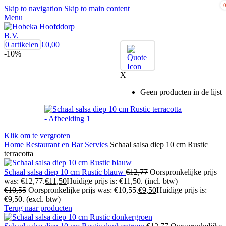
Skip to navigation
Skip to main content
Menu
0
artikelen
€
0,00
-10%
X
Geen producten in de lijst
Klik om te vergroten
Home
Restaurant en Bar
Servies
Schaal salsa diep 10 cm Rustic
terracotta
Schaal salsa diep 10 cm Rustic blauw
€
12,77
Oorspronkelijke prijs
was: €12,77.
€
11,50
Huidige prijs is: €11,50.
(incl. btw)
€
10,55
Oorspronkelijke prijs was: €10,55.
€
9,50
Huidige prijs is:
€9,50.
(excl. btw)
Terug naar producten