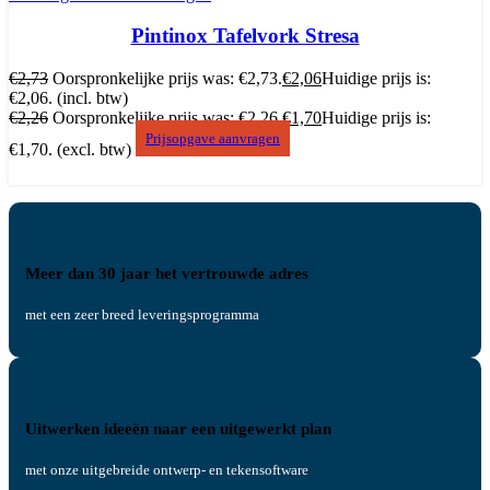
Pintinox Tafelvork Stresa
€
2,73
Oorspronkelijke prijs was: €2,73.
€
2,06
Huidige prijs is:
€2,06.
(incl. btw)
€
2,26
Oorspronkelijke prijs was: €2,26.
€
1,70
Huidige prijs is:
Prijsopgave aanvragen
€1,70.
(excl. btw)
Meer dan 30 jaar het vertrouwde adres
met een zeer breed leveringsprogramma
Uitwerken ideeën naar een uitgewerkt plan
met onze uitgebreide ontwerp- en tekensoftware