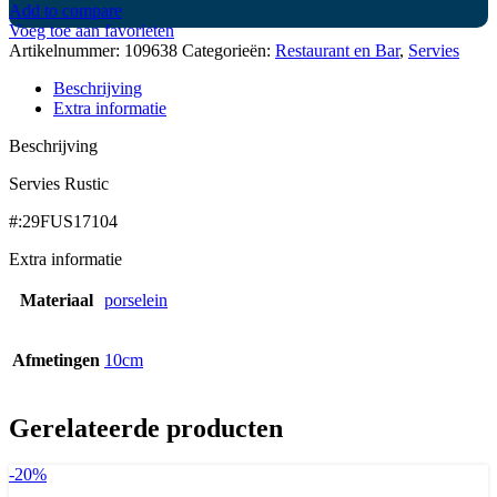
Add to compare
Voeg toe aan favorieten
Artikelnummer:
109638
Categorieën:
Restaurant en Bar
,
Servies
Beschrijving
Extra informatie
Beschrijving
Servies Rustic
#:29FUS17104
Extra informatie
Materiaal
porselein
Afmetingen
10cm
Gerelateerde producten
-20%