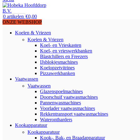
0
artikelen
€
0,00
ONZE WEBSHOP
Koelen & Vriezen
Koelen & Vriezen
Koel- en Vrieskasten
Koel- en vrieswerkbanken
Blastchillers en Freezers
IJsblokjesmachines
Koelopzetvitrines
Pizzawerkbanken
Vaatwassen
Vaatwassen
Glazenspoelmachines
Doorschuif vaatwasmachines
Pannenwasmachines
Voorlader vaatwasmachines
Rekkentransport vaatwasmachines
Waterontharders
Kookapparatuur
Kookapparatuur
Kook-, Bak- en Braadapparatuur