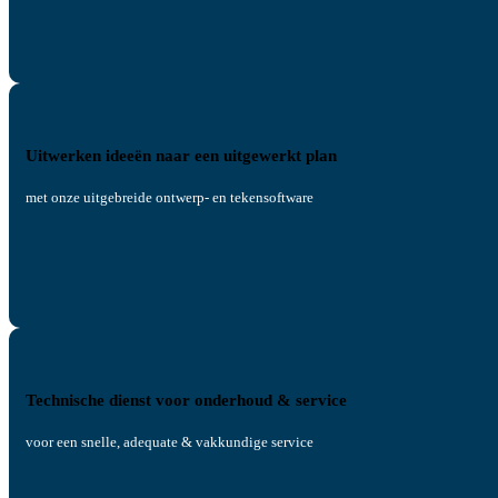
Uitwerken ideeën naar een uitgewerkt plan
met onze uitgebreide ontwerp- en tekensoftware
Technische dienst voor onderhoud & service
voor een snelle, adequate & vakkundige service