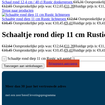
Schaal rond 12,4 cm / 40 cl Rustic donkergroen
€
15,31
Oorspronkelij
€
12,65
Oorspronkelijke prijs was: €12,65.
€
11,39
Huidige prijs is: €11
Terug naar producten
Schaaltje rond diep 11 cm Rustic lichtgroen
€
12,64
Oorspronkelijke p
€
10,45
Oorspronkelijke prijs was: €10,45.
€
9,41
Huidige prijs is: €9,41
Schaaltje rond diep 11 cm Rusti
€
12,64
Oorspronkelijke prijs was: €12,64.
€
11,39
Huidige prijs is: €11
€
10,45
Oorspronkelijke prijs was: €10,45.
€
9,41
Huidige prijs is: €9,41
Schaaltje rond diep 11 cm Rustic wit aantal
Prijsopgave aanvragen
Toevoegen aan winkelwagen
Meer dan 30 jaar het vertrouwde adres
met een zeer breed leveringsprogramma