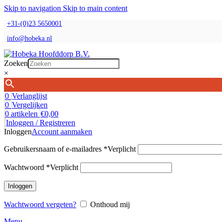
Skip to navigation
Skip to main content
+31-(0)23 5650001
info@hobeka.nl
Zoeken
×
0
Verlanglijst
0
Vergelijken
0
artikelen
€
0,00
Inloggen / Registreren
Inloggen
Account aanmaken
Gebruikersnaam of e-mailadres
*
Verplicht
Wachtwoord
*
Verplicht
Inloggen
Wachtwoord vergeten?
Onthoud mij
Menu