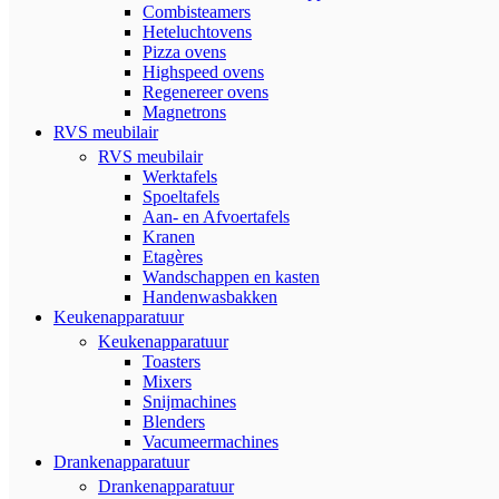
Combisteamers
Heteluchtovens
Pizza ovens
Highspeed ovens
Regenereer ovens
Magnetrons
RVS meubilair
RVS meubilair
Werktafels
Spoeltafels
Aan- en Afvoertafels
Kranen
Etagères
Wandschappen en kasten
Handenwasbakken
Keukenapparatuur
Keukenapparatuur
Toasters
Mixers
Snijmachines
Blenders
Vacumeermachines
Drankenapparatuur
Drankenapparatuur