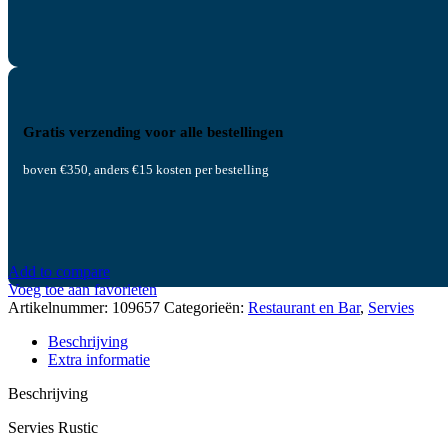
Gratis verzending voor alle bestellingen
boven €350, anders €15 kosten per bestelling
Add to compare
Voeg toe aan favorieten
Artikelnummer:
109657
Categorieën:
Restaurant en Bar
,
Servies
Beschrijving
Extra informatie
Beschrijving
Servies Rustic