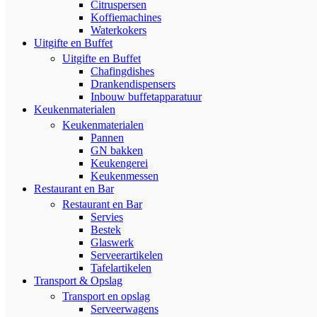
Citruspersen
Koffiemachines
Waterkokers
Uitgifte en Buffet
Uitgifte en Buffet
Chafingdishes
Drankendispensers
Inbouw buffetapparatuur
Keukenmaterialen
Keukenmaterialen
Pannen
GN bakken
Keukengerei
Keukenmessen
Restaurant en Bar
Restaurant en Bar
Servies
Bestek
Glaswerk
Serveerartikelen
Tafelartikelen
Transport & Opslag
Transport en opslag
Serveerwagens