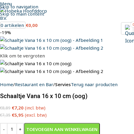
Menu
Skip to navigation
Skip to main content
0
artikelen
€
0,00
-19%
Klik om te vergroten
Home
Restaurant en Bar
Servies
Terug naar producten
Schaaltje Vana 16 x 10 cm (oog)
€
7,20
(incl. btw)
€
8,89
€
5,95
(excl. btw)
€
7,35
TOEVOEGEN AAN WINKELWAGEN