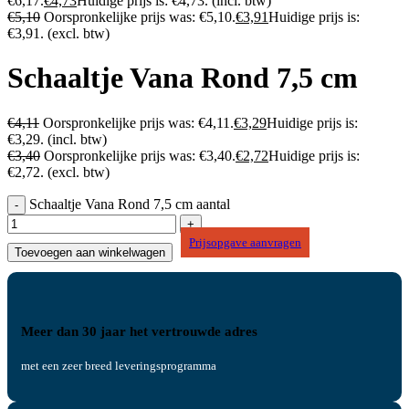
€6,17.
€
4,73
Huidige prijs is: €4,73.
(incl. btw)
€
5,10
Oorspronkelijke prijs was: €5,10.
€
3,91
Huidige prijs is:
€3,91.
(excl. btw)
Schaaltje Vana Rond 7,5 cm
€
4,11
Oorspronkelijke prijs was: €4,11.
€
3,29
Huidige prijs is:
€3,29.
(incl. btw)
€
3,40
Oorspronkelijke prijs was: €3,40.
€
2,72
Huidige prijs is:
€2,72.
(excl. btw)
Schaaltje Vana Rond 7,5 cm aantal
Prijsopgave aanvragen
Toevoegen aan winkelwagen
Meer dan 30 jaar het vertrouwde adres
met een zeer breed leveringsprogramma