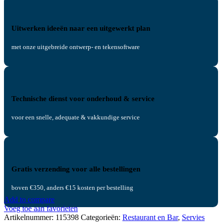
Uitwerken ideeën naar een uitgewerkt plan
met onze uitgebreide ontwerp- en tekensoftware
Technische dienst voor onderhoud & service
voor een snelle, adequate & vakkundige service
Gratis verzending voor alle bestellingen
boven €350, anders €15 kosten per bestelling
Add to compare
Voeg toe aan favorieten
Artikelnummer:
115398
Categorieën:
Restaurant en Bar
,
Servies