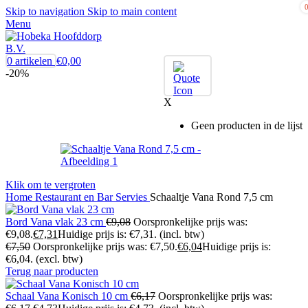
Skip to navigation
Skip to main content
Menu
0
artikelen
€
0,00
-20%
X
Geen producten in de lijst
Klik om te vergroten
Home
Restaurant en Bar
Servies
Schaaltje Vana Rond 7,5 cm
Bord Vana vlak 23 cm
€
9,08
Oorspronkelijke prijs was:
€9,08.
€
7,31
Huidige prijs is: €7,31.
(incl. btw)
€
7,50
Oorspronkelijke prijs was: €7,50.
€
6,04
Huidige prijs is:
€6,04.
(excl. btw)
Terug naar producten
Schaal Vana Konisch 10 cm
€
6,17
Oorspronkelijke prijs was: