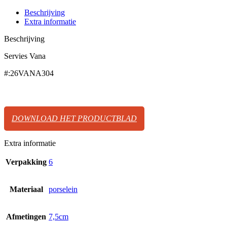
Beschrijving
Extra informatie
Beschrijving
Servies Vana
#:26VANA304
DOWNLOAD HET PRODUCTBLAD
Extra informatie
Verpakking
6
Materiaal
porselein
Afmetingen
7,5cm