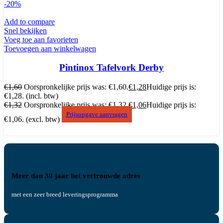
-20%
Add to compare
Snel bekijken
Voeg toe aan favorieten
Toevoegen aan winkelwagen
Pintinox Tafelvork Derby
€
1,60
Oorspronkelijke prijs was: €1,60.
€
1,28
Huidige prijs is:
€1,28.
(incl. btw)
€
1,32
Oorspronkelijke prijs was: €1,32.
€
1,06
Huidige prijs is:
Prijsopgave aanvragen
€1,06.
(excl. btw)
Meer dan 30 jaar het vertrouwde adres
met een zeer breed leveringsprogramma