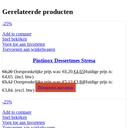
Gerelateerde producten
-25%
Add to compare
Snel bekijken
Voeg toe aan favorieten
Toevoegen aan winkelwagen
Pintinox Dessertmes Stresa
€
6,20
Oorspronkelijke prijs was: €6,20.
€
4,65
Huidige prijs is:
€4,65.
(incl. btw)
€
5,12
Oorspronkelijke prijs was: €5,12.
€
3,84
Huidige prijs is:
Prijsopgave aanvragen
€3,84.
(excl. btw)
-25%
Add to compare
Snel bekijken
Voeg toe aan favorieten
Toevoegen aan winkelwagen