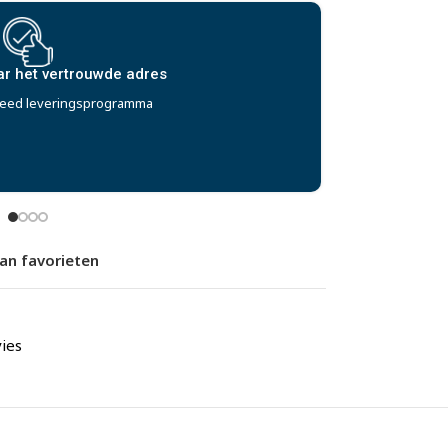
 naar een uitgewerkt plan
de ontwerp- en tekensoftware
an favorieten
ies