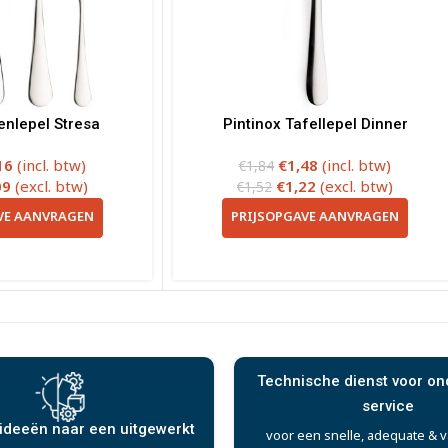
enlepel Stresa
Pintinox Tafellepel Dinner
16
(incl. btw)
€
1,48
(incl. btw)
€
1,84
09
(excl. btw)
€
1,22
(excl. btw)
€
1,52
VE AANVRAGEN
PRIJSOPGAVE AANVRAGEN
Technische dienst voor o
service
ideeën naar een uitgewerkt
voor een snelle, adequate & 