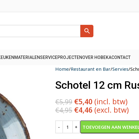
KEUKENMATERIALEN
SERVICE
PROJECTEN
OVER HOBEKA
CONTACT
Home
Restaurant en Bar
Servies
Sch
Schotel 12 cm Ru
€
5,40
(incl. btw)
€
5,99
€
4,46
(excl. btw)
€
4,95
Alternative:
TOEVOEGEN AAN WINKE