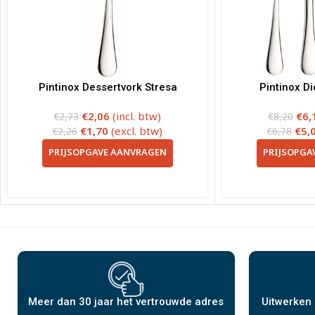
Pintinox Dessertvork Stresa
Pintinox Di
€
2,06
(incl. btw)
€
6,
€
2,73
€
8,20
€
1,70
(excl. btw)
€
5,
€
2,26
€
6,78
PRIJSOPGAVE AANVRAGEN
PRIJSOPGA
Meer dan 30 jaar het vertrouwde adres
Uitwerken 