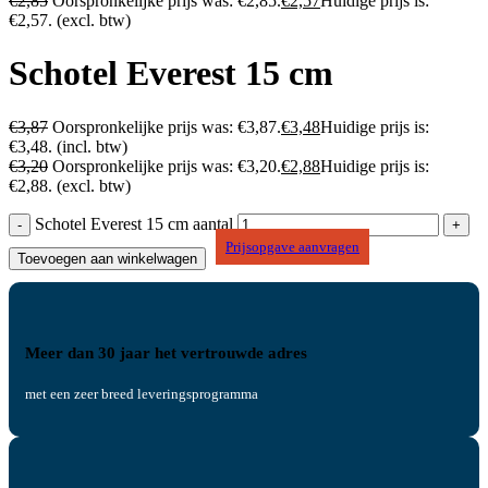
€
2,85
Oorspronkelijke prijs was: €2,85.
€
2,57
Huidige prijs is:
€2,57.
(excl. btw)
Schotel Everest 15 cm
€
3,87
Oorspronkelijke prijs was: €3,87.
€
3,48
Huidige prijs is:
€3,48.
(incl. btw)
€
3,20
Oorspronkelijke prijs was: €3,20.
€
2,88
Huidige prijs is:
€2,88.
(excl. btw)
Schotel Everest 15 cm aantal
Prijsopgave aanvragen
Toevoegen aan winkelwagen
Meer dan 30 jaar het vertrouwde adres
met een zeer breed leveringsprogramma