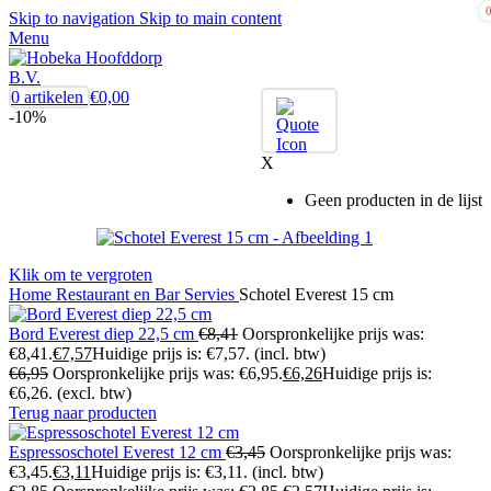
Skip to navigation
Skip to main content
Menu
0
artikelen
€
0,00
-10%
X
Geen producten in de lijst
Klik om te vergroten
Home
Restaurant en Bar
Servies
Schotel Everest 15 cm
Bord Everest diep 22,5 cm
€
8,41
Oorspronkelijke prijs was:
€8,41.
€
7,57
Huidige prijs is: €7,57.
(incl. btw)
€
6,95
Oorspronkelijke prijs was: €6,95.
€
6,26
Huidige prijs is:
€6,26.
(excl. btw)
Terug naar producten
Espressoschotel Everest 12 cm
€
3,45
Oorspronkelijke prijs was:
€3,45.
€
3,11
Huidige prijs is: €3,11.
(incl. btw)