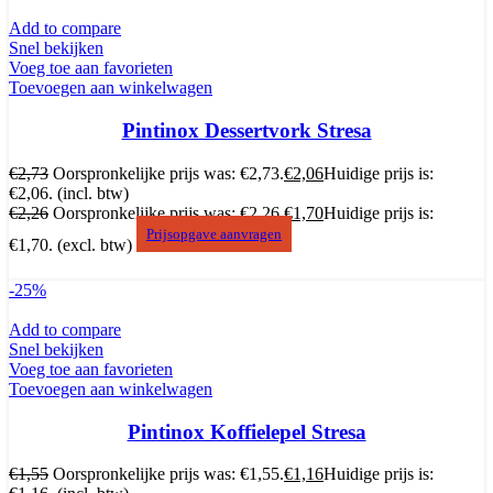
Add to compare
Snel bekijken
Voeg toe aan favorieten
Toevoegen aan winkelwagen
Pintinox Dessertvork Stresa
€
2,73
Oorspronkelijke prijs was: €2,73.
€
2,06
Huidige prijs is:
€2,06.
(incl. btw)
€
2,26
Oorspronkelijke prijs was: €2,26.
€
1,70
Huidige prijs is:
Prijsopgave aanvragen
€1,70.
(excl. btw)
-25%
Add to compare
Snel bekijken
Voeg toe aan favorieten
Toevoegen aan winkelwagen
Pintinox Koffielepel Stresa
€
1,55
Oorspronkelijke prijs was: €1,55.
€
1,16
Huidige prijs is: