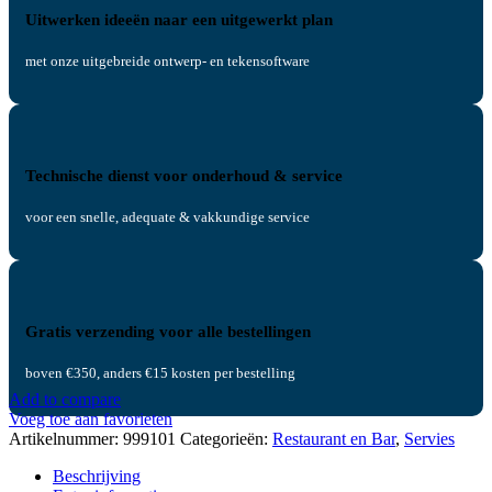
Uitwerken ideeën naar een uitgewerkt plan
met onze uitgebreide ontwerp- en tekensoftware
Technische dienst voor onderhoud & service
voor een snelle, adequate & vakkundige service
Gratis verzending voor alle bestellingen
boven €350, anders €15 kosten per bestelling
Add to compare
Voeg toe aan favorieten
Artikelnummer:
999101
Categorieën:
Restaurant en Bar
,
Servies
Beschrijving