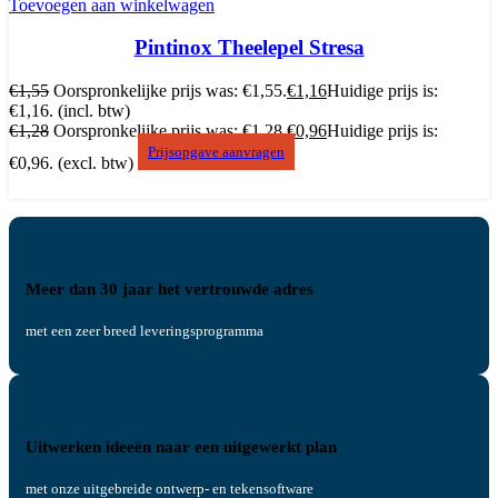
Toevoegen aan winkelwagen
Pintinox Theelepel Stresa
€
1,55
Oorspronkelijke prijs was: €1,55.
€
1,16
Huidige prijs is:
€1,16.
(incl. btw)
€
1,28
Oorspronkelijke prijs was: €1,28.
€
0,96
Huidige prijs is:
Prijsopgave aanvragen
€0,96.
(excl. btw)
Meer dan 30 jaar het vertrouwde adres
met een zeer breed leveringsprogramma
Uitwerken ideeën naar een uitgewerkt plan
met onze uitgebreide ontwerp- en tekensoftware