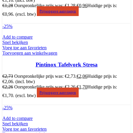
€1,16.
(incl. btw)
€
1,28
Oorspronkelijke prijs was: €1,28.
€
0,96
Huidige prijs is:
Prijsopgave aanvragen
€0,96.
(excl. btw)
-25%
Add to compare
Snel bekijken
Voeg toe aan favorieten
Toevoegen aan winkelwagen
Pintinox Tafelvork Stresa
€
2,73
Oorspronkelijke prijs was: €2,73.
€
2,06
Huidige prijs is:
€2,06.
(incl. btw)
€
2,26
Oorspronkelijke prijs was: €2,26.
€
1,70
Huidige prijs is:
Prijsopgave aanvragen
€1,70.
(excl. btw)
-25%
Add to compare
Snel bekijken
Voeg toe aan favorieten