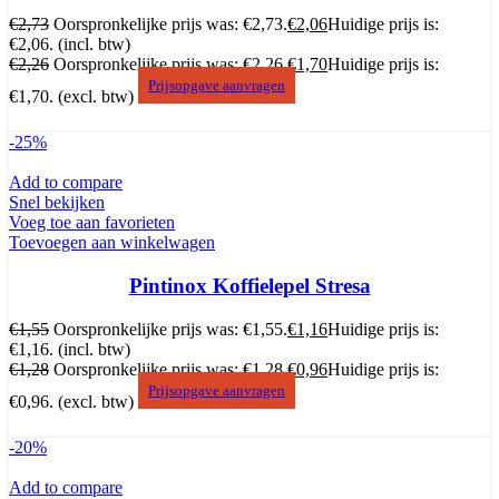
€
2,73
Oorspronkelijke prijs was: €2,73.
€
2,06
Huidige prijs is:
€2,06.
(incl. btw)
€
2,26
Oorspronkelijke prijs was: €2,26.
€
1,70
Huidige prijs is:
Prijsopgave aanvragen
€1,70.
(excl. btw)
-25%
Add to compare
Snel bekijken
Voeg toe aan favorieten
Toevoegen aan winkelwagen
Pintinox Koffielepel Stresa
€
1,55
Oorspronkelijke prijs was: €1,55.
€
1,16
Huidige prijs is:
€1,16.
(incl. btw)
€
1,28
Oorspronkelijke prijs was: €1,28.
€
0,96
Huidige prijs is:
Prijsopgave aanvragen
€0,96.
(excl. btw)
-20%
Add to compare