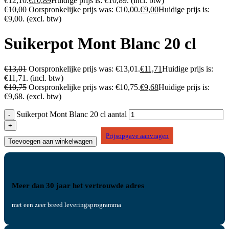
€12,10.
€
10,89
Huidige prijs is: €10,89.
(incl. btw)
€
10,00
Oorspronkelijke prijs was: €10,00.
€
9,00
Huidige prijs is:
€9,00.
(excl. btw)
Suikerpot Mont Blanc 20 cl
€
13,01
Oorspronkelijke prijs was: €13,01.
€
11,71
Huidige prijs is:
€11,71.
(incl. btw)
€
10,75
Oorspronkelijke prijs was: €10,75.
€
9,68
Huidige prijs is:
€9,68.
(excl. btw)
Suikerpot Mont Blanc 20 cl aantal
Prijsopgave aanvragen
Toevoegen aan winkelwagen
Meer dan 30 jaar het vertrouwde adres
met een zeer breed leveringsprogramma