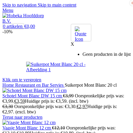
Skip to navigation
Skip to main content
Menu
0
artikelen
€
0,00
-10%
X
Geen producten in de lijst
Klik om te vergroten
Home
Restaurant en Bar
Servies
Suikerpot Mont Blanc 20 cl
Schotel Mont Blanc DW 15 cm
€
3,99
Oorspronkelijke prijs was:
€3,99.
€
3,59
Huidige prijs is: €3,59.
(incl. btw)
€
3,30
Oorspronkelijke prijs was: €3,30.
€
2,97
Huidige prijs is:
€2,97.
(excl. btw)
Terug naar producten
Vaasje Mont Blanc 12 cm
€
12,10
Oorspronkelijke prijs was: