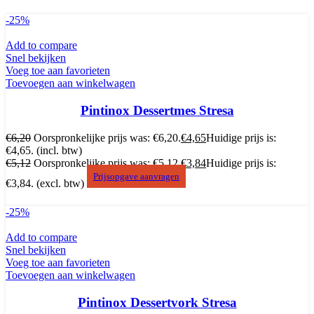
-25%
Add to compare
Snel bekijken
Voeg toe aan favorieten
Toevoegen aan winkelwagen
Pintinox Dessertmes Stresa
€
6,20
Oorspronkelijke prijs was: €6,20.
€
4,65
Huidige prijs is:
€4,65.
(incl. btw)
€
5,12
Oorspronkelijke prijs was: €5,12.
€
3,84
Huidige prijs is:
Prijsopgave aanvragen
€3,84.
(excl. btw)
-25%
Add to compare
Snel bekijken
Voeg toe aan favorieten
Toevoegen aan winkelwagen
Pintinox Dessertvork Stresa