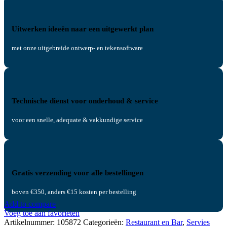
Uitwerken ideeën naar een uitgewerkt plan
met onze uitgebreide ontwerp- en tekensoftware
Technische dienst voor onderhoud & service
voor een snelle, adequate & vakkundige service
Gratis verzending voor alle bestellingen
boven €350, anders €15 kosten per bestelling
Add to compare
Voeg toe aan favorieten
Artikelnummer:
105872
Categorieën:
Restaurant en Bar
,
Servies