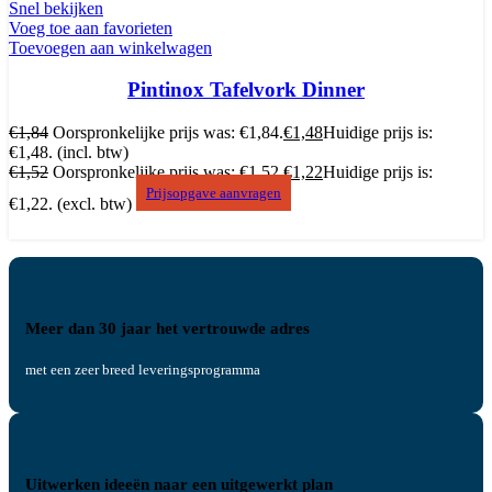
Snel bekijken
Voeg toe aan favorieten
Toevoegen aan winkelwagen
Pintinox Tafelvork Dinner
€
1,84
Oorspronkelijke prijs was: €1,84.
€
1,48
Huidige prijs is:
€1,48.
(incl. btw)
€
1,52
Oorspronkelijke prijs was: €1,52.
€
1,22
Huidige prijs is:
Prijsopgave aanvragen
€1,22.
(excl. btw)
Meer dan 30 jaar het vertrouwde adres
met een zeer breed leveringsprogramma
Uitwerken ideeën naar een uitgewerkt plan