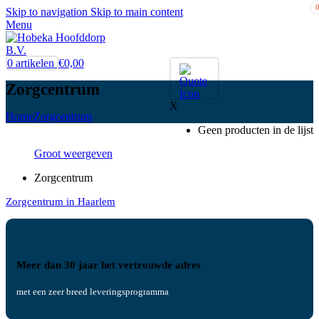
Skip to navigation
Skip to main content
Menu
0
artikelen
€
0,00
Zorgcentrum
X
Home
Zorgcentrum
Geen producten in de lijst
Groot weergeven
Zorgcentrum
Zorgcentrum in Haarlem
Meer dan 30 jaar het vertrouwde adres
met een zeer breed leveringsprogramma