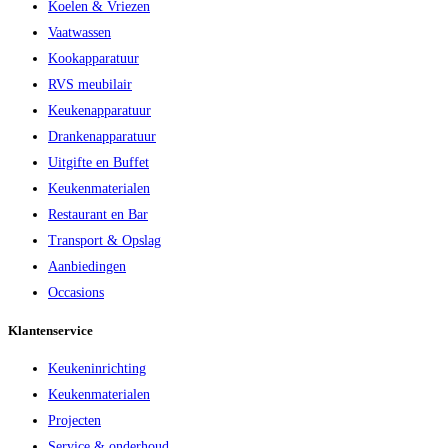
Koelen & Vriezen
Vaatwassen
Kookapparatuur
RVS meubilair
Keukenapparatuur
Drankenapparatuur
Uitgifte en Buffet
Keukenmaterialen
Restaurant en Bar
Transport & Opslag
Aanbiedingen
Occasions
Klantenservice
Keukeninrichting
Keukenmaterialen
Projecten
Service & onderhoud