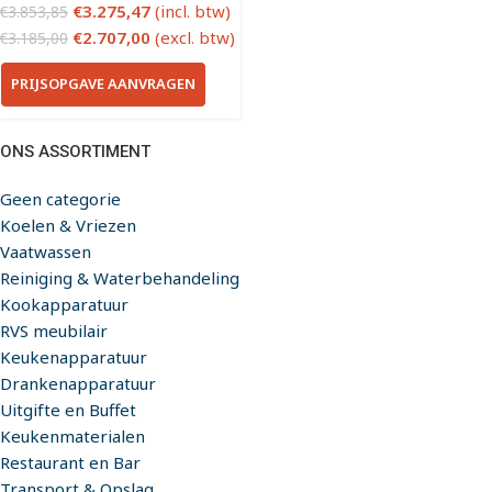
€
3.275,47
(incl. btw)
€
3.853,85
€
2.707,00
(excl. btw)
€
3.185,00
PRIJSOPGAVE AANVRAGEN
ONS ASSORTIMENT
Geen categorie
Koelen & Vriezen
Vaatwassen
Reiniging & Waterbehandeling
Kookapparatuur
RVS meubilair
Keukenapparatuur
Drankenapparatuur
Uitgifte en Buffet
Keukenmaterialen
Restaurant en Bar
Transport & Opslag