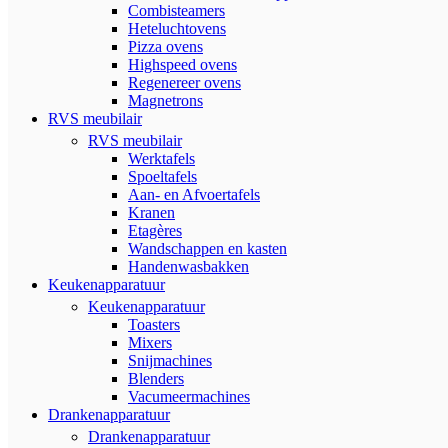
Combisteamers
Heteluchtovens
Pizza ovens
Highspeed ovens
Regenereer ovens
Magnetrons
RVS meubilair
RVS meubilair
Werktafels
Spoeltafels
Aan- en Afvoertafels
Kranen
Etagères
Wandschappen en kasten
Handenwasbakken
Keukenapparatuur
Keukenapparatuur
Toasters
Mixers
Snijmachines
Blenders
Vacumeermachines
Drankenapparatuur
Drankenapparatuur