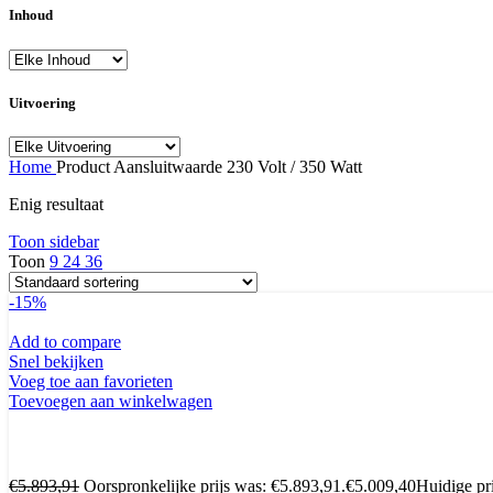
Inhoud
Uitvoering
Home
Product Aansluitwaarde
230 Volt / 350 Watt
Enig resultaat
Toon sidebar
Toon
9
24
36
-15%
Add to compare
Snel bekijken
Voeg toe aan favorieten
Toevoegen aan winkelwagen
€
5.893,91
Oorspronkelijke prijs was: €5.893,91.
€
5.009,40
Huidige pri