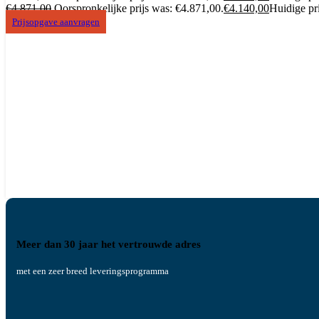
€
4.871,00
Oorspronkelijke prijs was: €4.871,00.
€
4.140,00
Huidige pri
Prijsopgave aanvragen
Meer dan 30 jaar het vertrouwde adres
met een zeer breed leveringsprogramma