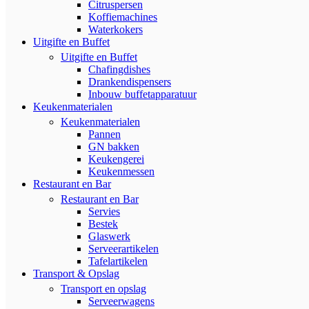
Citruspersen
Koffiemachines
Waterkokers
Uitgifte en Buffet
Uitgifte en Buffet
Chafingdishes
Drankendispensers
Inbouw buffetapparatuur
Keukenmaterialen
Keukenmaterialen
Pannen
GN bakken
Keukengerei
Keukenmessen
Restaurant en Bar
Restaurant en Bar
Servies
Bestek
Glaswerk
Serveerartikelen
Tafelartikelen
Transport & Opslag
Transport en opslag
Serveerwagens