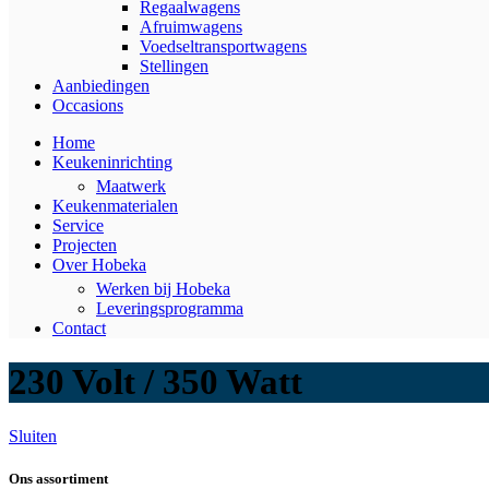
Regaalwagens
Afruimwagens
Voedseltransportwagens
Stellingen
Aanbiedingen
Occasions
Home
Keukeninrichting
Maatwerk
Keukenmaterialen
Service
Projecten
Over Hobeka
Werken bij Hobeka
Leveringsprogramma
Contact
230 Volt / 350 Watt
Sluiten
Ons assortiment