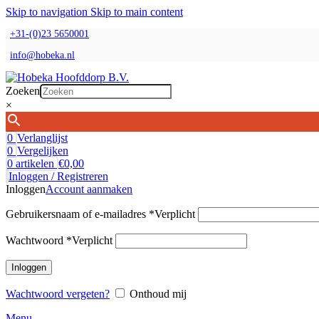
Skip to navigation
Skip to main content
+31-(0)23 5650001
info@hobeka.nl
Zoeken
×
0
Verlanglijst
0
Vergelijken
0
artikelen
€
0,00
Inloggen / Registreren
Inloggen
Account aanmaken
Gebruikersnaam of e-mailadres
*
Verplicht
Wachtwoord
*
Verplicht
Inloggen
Wachtwoord vergeten?
Onthoud mij
Menu