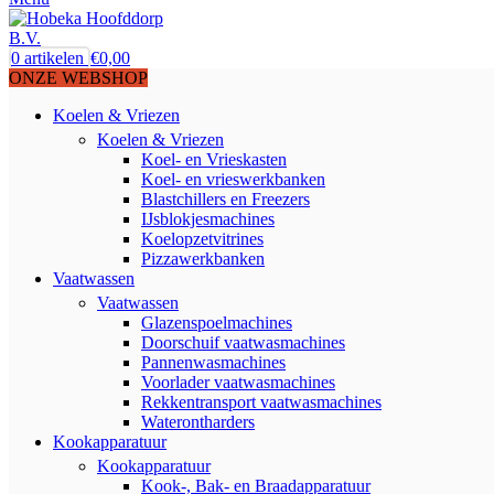
0
artikelen
€
0,00
ONZE WEBSHOP
Koelen & Vriezen
Koelen & Vriezen
Koel- en Vrieskasten
Koel- en vrieswerkbanken
Blastchillers en Freezers
IJsblokjesmachines
Koelopzetvitrines
Pizzawerkbanken
Vaatwassen
Vaatwassen
Glazenspoelmachines
Doorschuif vaatwasmachines
Pannenwasmachines
Voorlader vaatwasmachines
Rekkentransport vaatwasmachines
Waterontharders
Kookapparatuur
Kookapparatuur
Kook-, Bak- en Braadapparatuur