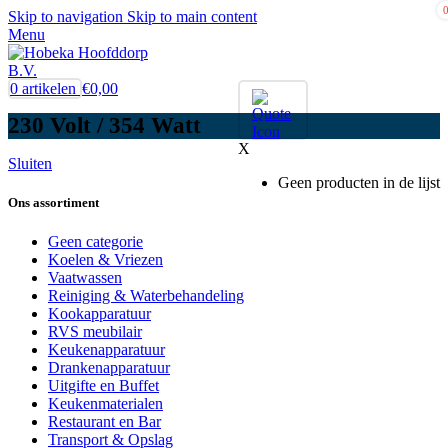
Skip to navigation
Skip to main content
Menu
0
artikelen
€
0,00
230 Volt / 354 Watt
X
Sluiten
Geen producten in de lijst
Ons assortiment
Geen categorie
Koelen & Vriezen
Vaatwassen
Reiniging & Waterbehandeling
Kookapparatuur
RVS meubilair
Keukenapparatuur
Drankenapparatuur
Uitgifte en Buffet
Keukenmaterialen
Restaurant en Bar
Transport & Opslag