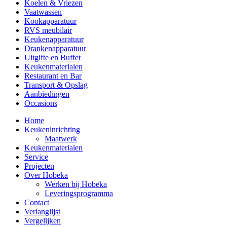
Koelen & Vriezen
Vaatwassen
Kookapparatuur
RVS meubilair
Keukenapparatuur
Drankenapparatuur
Uitgifte en Buffet
Keukenmaterialen
Restaurant en Bar
Transport & Opslag
Aanbiedingen
Occasions
Home
Keukeninrichting
Maatwerk
Keukenmaterialen
Service
Projecten
Over Hobeka
Werken bij Hobeka
Leveringsprogramma
Contact
Verlanglijst
Vergelijken