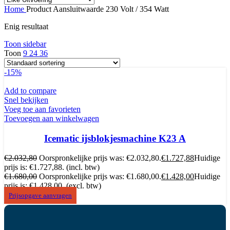
Home
Product Aansluitwaarde
230 Volt / 354 Watt
Enig resultaat
Toon sidebar
Toon
9
24
36
-15%
Add to compare
Snel bekijken
Voeg toe aan favorieten
Toevoegen aan winkelwagen
Icematic ijsblokjesmachine K23 A
€
2.032,80
Oorspronkelijke prijs was: €2.032,80.
€
1.727,88
Huidige
prijs is: €1.727,88.
(incl. btw)
€
1.680,00
Oorspronkelijke prijs was: €1.680,00.
€
1.428,00
Huidige
prijs is: €1.428,00.
(excl. btw)
Prijsopgave aanvragen