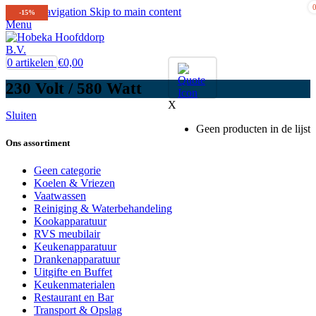
Skip to navigation
Skip to main content
-15%
Menu
0
artikelen
€
0,00
230 Volt / 580 Watt
X
Sluiten
Geen producten in de lijst
Ons assortiment
Geen categorie
Koelen & Vriezen
Vaatwassen
Reiniging & Waterbehandeling
Kookapparatuur
RVS meubilair
Keukenapparatuur
Drankenapparatuur
Uitgifte en Buffet
Keukenmaterialen
Restaurant en Bar
Transport & Opslag