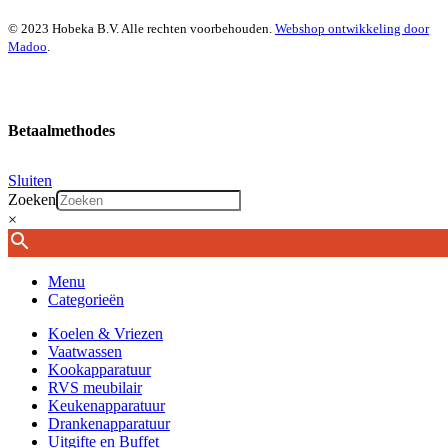
© 2023 Hobeka B.V. Alle rechten voorbehouden.
Webshop ontwikkeling door
Madoo
.
Betaalmethodes
Sluiten
Zoeken
×
Menu
Categorieën
Koelen & Vriezen
Vaatwassen
Kookapparatuur
RVS meubilair
Keukenapparatuur
Drankenapparatuur
Uitgifte en Buffet