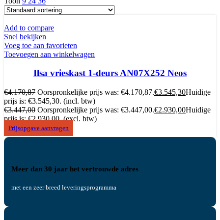
Toon
9
24
36
Add to compare
Snel bekijken
Voeg toe aan favorieten
Toevoegen aan winkelwagen
Ilsa vrieskast 1-deurs AN07X252 Neos
€
4.170,87
Oorspronkelijke prijs was: €4.170,87.
€
3.545,30
Huidige
prijs is: €3.545,30.
(incl. btw)
€
3.447,00
Oorspronkelijke prijs was: €3.447,00.
€
2.930,00
Huidige
prijs is: €2.930,00.
(excl. btw)
Prijsopgave aanvragen
Meer dan 30 jaar het vertrouwde adres
met een zeer breed leveringsprogramma