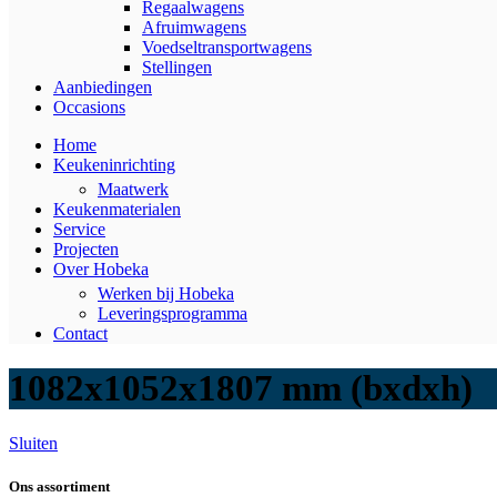
Regaalwagens
Afruimwagens
Voedseltransportwagens
Stellingen
Aanbiedingen
Occasions
Home
Keukeninrichting
Maatwerk
Keukenmaterialen
Service
Projecten
Over Hobeka
Werken bij Hobeka
Leveringsprogramma
Contact
1082x1052x1807 mm (bxdxh)
Sluiten
Ons assortiment