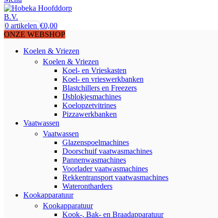
0
artikelen
€
0,00
ONZE WEBSHOP
Koelen & Vriezen
Koelen & Vriezen
Koel- en Vrieskasten
Koel- en vrieswerkbanken
Blastchillers en Freezers
IJsblokjesmachines
Koelopzetvitrines
Pizzawerkbanken
Vaatwassen
Vaatwassen
Glazenspoelmachines
Doorschuif vaatwasmachines
Pannenwasmachines
Voorlader vaatwasmachines
Rekkentransport vaatwasmachines
Waterontharders
Kookapparatuur
Kookapparatuur
Kook-, Bak- en Braadapparatuur