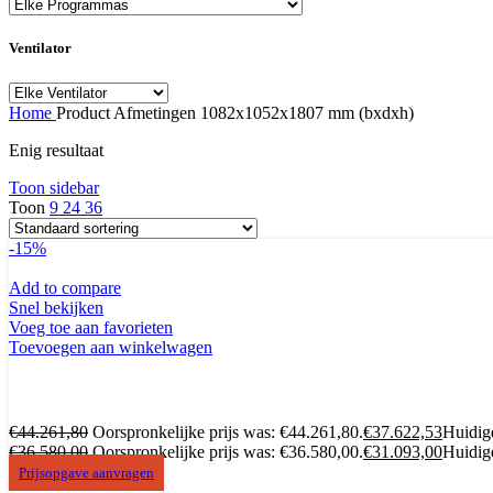
Ventilator
Home
Product Afmetingen
1082x1052x1807 mm (bxdxh)
Enig resultaat
Toon sidebar
Toon
9
24
36
-15%
Add to compare
Snel bekijken
Voeg toe aan favorieten
Toevoegen aan winkelwagen
€
44.261,80
Oorspronkelijke prijs was: €44.261,80.
€
37.622,53
Huidige
€
36.580,00
Oorspronkelijke prijs was: €36.580,00.
€
31.093,00
Huidige
Prijsopgave aanvragen