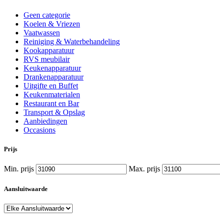
Geen categorie
Koelen & Vriezen
Vaatwassen
Reiniging & Waterbehandeling
Kookapparatuur
RVS meubilair
Keukenapparatuur
Drankenapparatuur
Uitgifte en Buffet
Keukenmaterialen
Restaurant en Bar
Transport & Opslag
Aanbiedingen
Occasions
Prijs
Min. prijs
Max. prijs
Aansluitwaarde