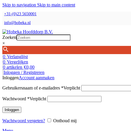
Skip to navigation
Skip to main content
+31-(0)23 5650001
info@hobeka.nl
Zoeken
×
0
Verlanglijst
0
Vergelijken
0
artikelen
€
0,00
Inloggen / Registreren
Inloggen
Account aanmaken
Gebruikersnaam of e-mailadres
*
Verplicht
Wachtwoord
*
Verplicht
Inloggen
Wachtwoord vergeten?
Onthoud mij
Menu