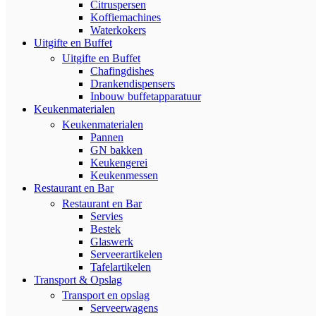
Citruspersen
Koffiemachines
Waterkokers
Uitgifte en Buffet
Uitgifte en Buffet
Chafingdishes
Drankendispensers
Inbouw buffetapparatuur
Keukenmaterialen
Keukenmaterialen
Pannen
GN bakken
Keukengerei
Keukenmessen
Restaurant en Bar
Restaurant en Bar
Servies
Bestek
Glaswerk
Serveerartikelen
Tafelartikelen
Transport & Opslag
Transport en opslag
Serveerwagens