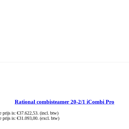
Rational combisteamer 20-2/1 iCombi Pro
 prijs is: €37.622,53.
(incl. btw)
 prijs is: €31.093,00.
(excl. btw)