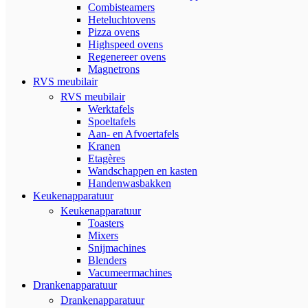
Combisteamers
Heteluchtovens
Pizza ovens
Highspeed ovens
Regenereer ovens
Magnetrons
RVS meubilair
RVS meubilair
Werktafels
Spoeltafels
Aan- en Afvoertafels
Kranen
Etagères
Wandschappen en kasten
Handenwasbakken
Keukenapparatuur
Keukenapparatuur
Toasters
Mixers
Snijmachines
Blenders
Vacumeermachines
Drankenapparatuur
Drankenapparatuur