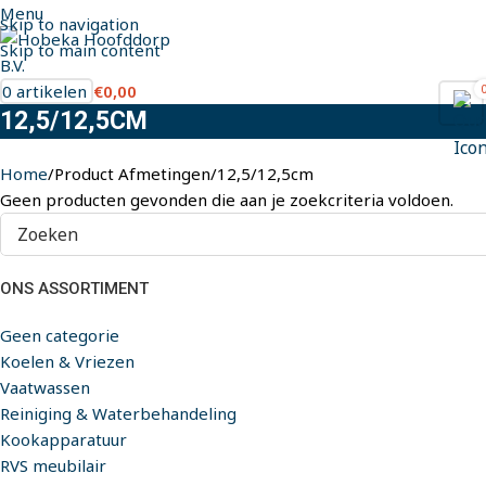
Menu
Skip to navigation
Skip to main content
0
artikelen
€
0,00
12,5/12,5CM
Home
Product Afmetingen
12,5/12,5cm
Geen producten gevonden die aan je zoekcriteria voldoen.
ONS ASSORTIMENT
Geen categorie
Koelen & Vriezen
Vaatwassen
Reiniging & Waterbehandeling
Kookapparatuur
RVS meubilair