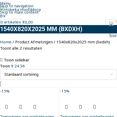
Menu
Skip to navigation
Skip to main content
0
artikelen
€
0,00
1540X820X2025 MM (BXDXH)
Home
Product Afmetingen
1540x820x2025 mm (bxdxh)
Toont alle 2 resultaten
Toon sidebar
Toon
9
24
36
-15%
-15%
Toevoegen aan winkelwagen
Toevoegen aan winkelwagen