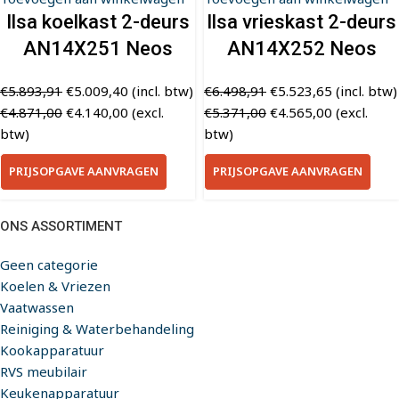
Ilsa koelkast 2-deurs
Ilsa vrieskast 2-deurs
AN14X251 Neos
AN14X252 Neos
€
5.893,91
€
5.009,40
(incl. btw)
€
6.498,91
€
5.523,65
(incl. btw)
€
4.871,00
€
4.140,00
(excl.
€
5.371,00
€
4.565,00
(excl.
btw)
btw)
PRIJSOPGAVE AANVRAGEN
PRIJSOPGAVE AANVRAGEN
ONS ASSORTIMENT
Geen categorie
Koelen & Vriezen
Vaatwassen
Reiniging & Waterbehandeling
Kookapparatuur
RVS meubilair
Keukenapparatuur