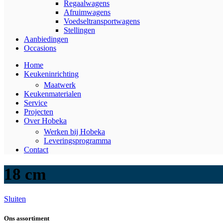
Regaalwagens
Afruimwagens
Voedseltransportwagens
Stellingen
Aanbiedingen
Occasions
Home
Keukeninrichting
Maatwerk
Keukenmaterialen
Service
Projecten
Over Hobeka
Werken bij Hobeka
Leveringsprogramma
Contact
18 cm
Sluiten
Ons assortiment