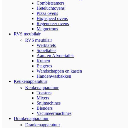
Combisteamers
Heteluchtovens
Pizza ovens
Highspeed ovens
Regenereer ovens
Magnetrons
RVS meubilair
RVS meubilair
Werktafels
Spoeltafels
Aan- en Afvoertafels
Kranen
Etagères
Wandschappen en kasten
Handenwasbakken
Keukenapparatuur
Keukenapparatuur
Toasters
Mixers
Snijmachines
Blenders
Vacumeermachines
Drankenapparatuur
Drankenapparatuur