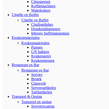
Citruspersen
Koffiemachines
Waterkokers
Uitgifte en Buffet
Uitgifte en Buffet
Chafingdishes
Drankendispensers
Inbouw buffetapparatuur
Keukenmaterialen
Keukenmaterialen
Pannen
GN bakken
Keukengerei
Keukenmessen
Restaurant en Bar
Restaurant en Bar
Servies
Bestek
Glaswerk
Serveerartikelen
Tafelartikelen
Transport & Opslag
Transport en opslag
Serveerwagens