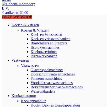
0
artikelen
€
0,00
ONZE WEBSHOP
Koelen & Vriezen
Koelen & Vriezen
Koel- en Vrieskasten
Koel- en vrieswerkbanken
Blastchillers en Freezers
IJsblokjesmachines
Koelopzetvitrines
Pizzawerkbanken
Vaatwassen
Vaatwassen
Glazenspoelmachines
Doorschuif vaatwasmachines
Pannenwasmachines
Voorlader vaatwasmachines
Rekkentransport vaatwasmachines
Waterontharders
Kookapparatuur
Kookapparatuur
Kook-, Bak- en Braadapparatuur