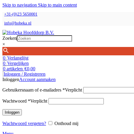
Skip to navigation
Skip to main content
+31-(0)23 5650001
info@hobeka.nl
Zoeken
×
0
Verlanglijst
0
Vergelijken
0
artikelen
€
0,00
Inloggen / Registreren
Inloggen
Account aanmaken
Gebruikersnaam of e-mailadres
*
Verplicht
Wachtwoord
*
Verplicht
Inloggen
Wachtwoord vergeten?
Onthoud mij
Menu