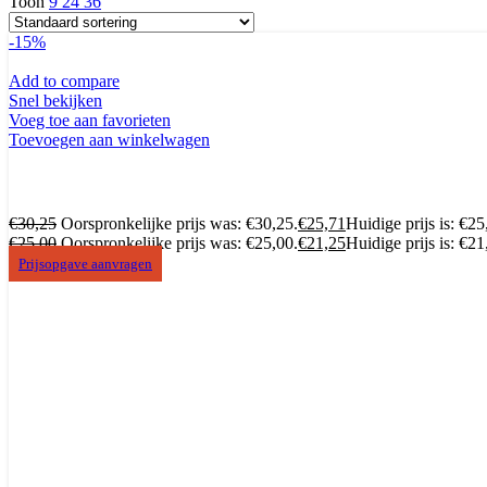
Toon
9
24
36
-15%
Add to compare
Snel bekijken
Voeg toe aan favorieten
Toevoegen aan winkelwagen
€
30,25
Oorspronkelijke prijs was: €30,25.
€
25,71
Huidige prijs is: €25
€
25,00
Oorspronkelijke prijs was: €25,00.
€
21,25
Huidige prijs is: €21
Prijsopgave aanvragen