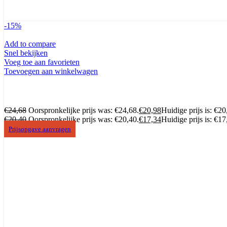
-15%
Add to compare
Snel bekijken
Voeg toe aan favorieten
Toevoegen aan winkelwagen
€
24,68
Oorspronkelijke prijs was: €24,68.
€
20,98
Huidige prijs is: €20
€
20,40
Oorspronkelijke prijs was: €20,40.
€
17,34
Huidige prijs is: €17
Prijsopgave aanvragen