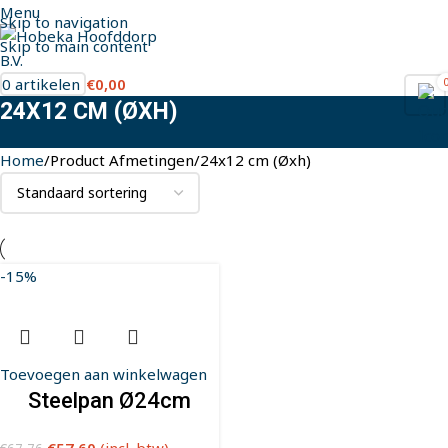
Menu
Skip to navigation
Skip to main content
0
artikelen
€
0,00
24X12 CM (ØXH)
Home
Product Afmetingen
24x12 cm (Øxh)
-15%
Toevoegen aan winkelwagen
Steelpan Ø24cm