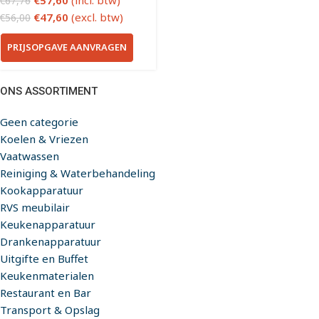
€
57,60
(incl. btw)
€
67,76
€
47,60
(excl. btw)
€
56,00
PRIJSOPGAVE AANVRAGEN
ONS ASSORTIMENT
Geen categorie
Koelen & Vriezen
Vaatwassen
Reiniging & Waterbehandeling
Kookapparatuur
RVS meubilair
Keukenapparatuur
Drankenapparatuur
Uitgifte en Buffet
Keukenmaterialen
Restaurant en Bar
Transport & Opslag