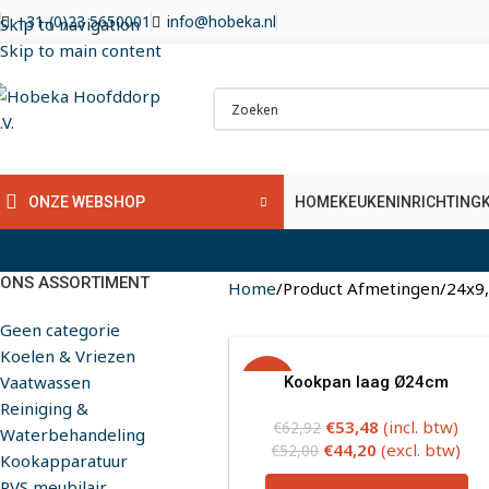
+31-(0)23 5650001
info@hobeka.nl
Skip to navigation
Skip to main content
HOME
KEUKENINRICHTING
ONZE WEBSHOP
ONS ASSORTIMENT
Home
Product Afmetingen
24x9,
Geen categorie
Koelen & Vriezen
Vaatwassen
-15%
Kookpan laag Ø24cm
Reiniging &
€
53,48
(incl. btw)
€
62,92
Waterbehandeling
€
44,20
(excl. btw)
€
52,00
Kookapparatuur
RVS meubilair