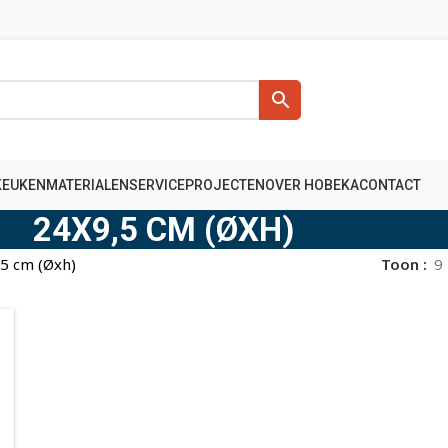
KEUKENMATERIALEN
SERVICE
PROJECTEN
OVER HOBEKA
CONTACT
24X9,5 CM (ØXH)
5 cm (Øxh)
Toon
9